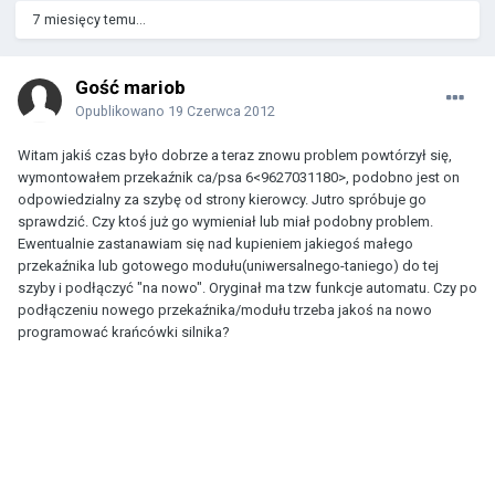
7 miesięcy temu...
Gość mariob
Opublikowano
19 Czerwca 2012
Witam jakiś czas było dobrze a teraz znowu problem powtórzył się,
wymontowałem przekaźnik ca/psa 6<9627031180>, podobno jest on
odpowiedzialny za szybę od strony kierowcy. Jutro spróbuje go
sprawdzić. Czy ktoś już go wymieniał lub miał podobny problem.
Ewentualnie zastanawiam się nad kupieniem jakiegoś małego
przekaźnika lub gotowego modułu(uniwersalnego-taniego) do tej
szyby i podłączyć "na nowo". Oryginał ma tzw funkcje automatu. Czy po
podłączeniu nowego przekaźnika/modułu trzeba jakoś na nowo
programować krańcówki silnika?