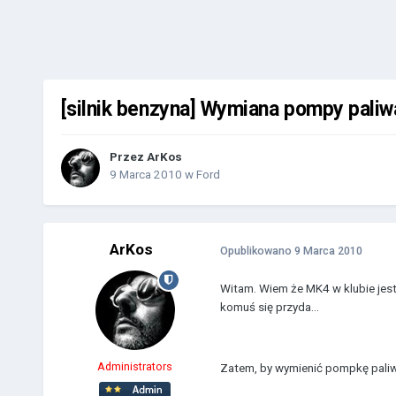
[silnik benzyna] Wymiana pompy pali
Przez
ArKos
9 Marca 2010
w
Ford
ArKos
Opublikowano
9 Marca 2010
Witam. Wiem że MK4 w klubie jest 
komuś się przyda...
Administrators
Zatem, by wymienić pompkę paliw