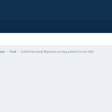
wiam
Ford
[silnik benzyna] Wymiana pompy paliwa Escort mk4