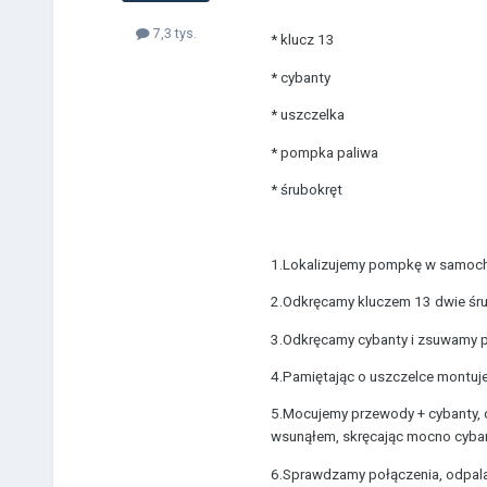
7,3 tys.
* klucz 13
* cybanty
* uszczelka
* pompka paliwa
* śrubokręt
1.Lokalizujemy pompkę w samochod
2.Odkręcamy kluczem 13 dwie śru
3.Odkręcamy cybanty i zsuwamy pr
4.Pamiętając o uszczelce montu
5.Mocujemy przewody + cybanty, 
wsunąłem, skręcając mocno cybant
6.Sprawdzamy połączenia, odpalamy 