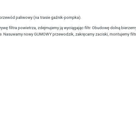
zewód paliwowy (na trasie gaźnik-pompka).
ę filtra powietrza, zdejmujemy ją wyciągając filtr. Obudowę dolną bierzemy
pie. Nasuwamy nowy GUMOWY przewodzik, zakręcamy zaciski, montujemy filtr