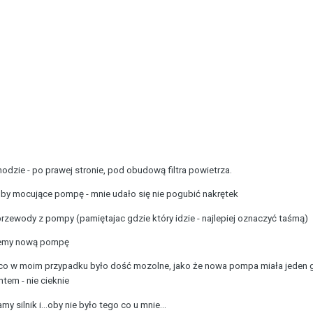
zie - po prawej stronie, pod obudową filtra powietrza.
by mocujące pompę - mnie udało się nie pogubić nakrętek
zewody z pompy (pamiętajac gdzie który idzie - najlepiej oznaczyć taśmą)
jemy nową pompę
co w moim przypadku było dość mozolne, jako że nowa pompa miała jeden gr
em - nie cieknie
silnik i...oby nie było tego co u mnie...