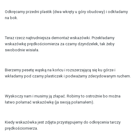
Odkręcamy przedni plastik (dwa wkręty u góry obudowy) i odkładamy
na bok.
Teraz rzecz najtrudniejsza demontaż wskazówki. Przekładamy
wskazówkę prędkościomierza za czarny dzyndzelek, tak żeby
swobodnie wisiała.
Bierzemy pesetę wąską na końcu i rozszerzającą się ku górze i
wkładamy pod czarny plasticzek i podważamy zdecydowanym ruchem.
Wyskoczy nam i musimy ją złapać. Robimy to ostrożnie bo można
łatwo połamać wskazówkę (ja swoją połamałem).
Kiedy wskazówka jest zdjęta przystępujemy do odkręcenia tarczy
prędkościomierza.