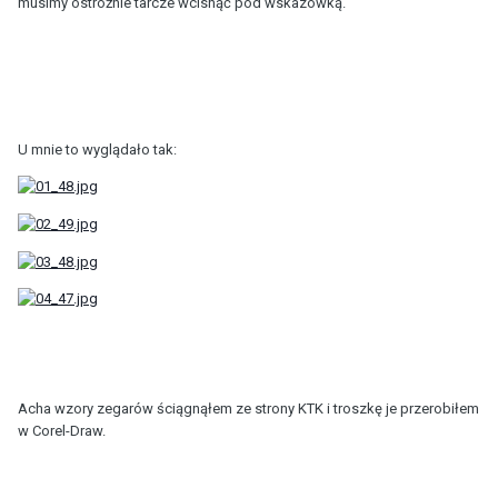
musimy ostrożnie tarcze wcisnąć pod wskazówką.
U mnie to wyglądało tak:
Acha wzory zegarów ściągnąłem ze strony KTK i troszkę je przerobiłem
w Corel-Draw.