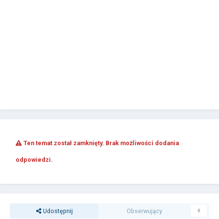
Ten temat został zamknięty. Brak możliwości dodania
odpowiedzi.
Udostępnij
Obserwujący
0