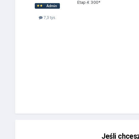
Etap 4: 300*
7,3 tys.
Jeśli chces