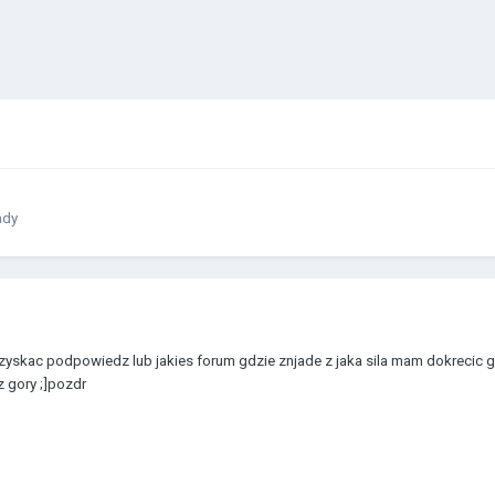
ady
zyskac podpowiedz lub jakies forum gdzie znjade z jaka sila mam dokrecic
z gory ;]pozdr