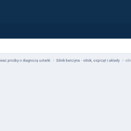
wać prośby o diagnozę usterki
Silnik benzyna - silnik, osprzęt i układy
sil