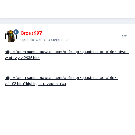
Grzes997
Opublikowano
13 Sierpnia 2011
http://forum.samnaprawiam.com/c14nz-przepustnica-od-c16nz-otwor-
wlotowy-vt2935.htm
http://forum.samnaprawiam.com/c14nz-przepustnica-od-c16nz-
vt1102.htm?highlight=przepustnica