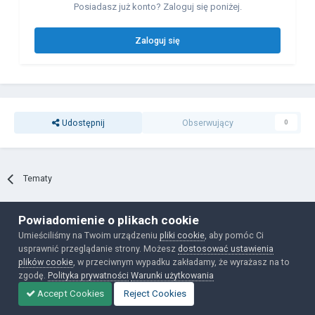
Posiadasz już konto? Zaloguj się poniżej.
Zaloguj się
Udostępnij
Obserwujący
0
Tematy
Powiadomienie o plikach cookie
Polityka prywatności
Ciasteczka
Umieściliśmy na Twoim urządzeniu
pliki cookie
, aby pomóc Ci
Powered by Invision Community
usprawnić przeglądanie strony. Możesz
dostosować ustawienia
plików cookie
, w przeciwnym wypadku zakładamy, że wyrażasz na to
zgodę.
Polityka prywatności
Warunki użytkowania
Accept Cookies
Reject Cookies