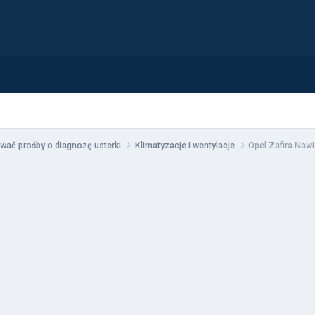
wać prośby o diagnozę usterki
Klimatyzacje i wentylacje
Opel Zafira.Nawi