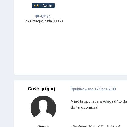
4,8 tys.
Lokalizacja:
Ruda Śląska
Gość grigorji
Opublikowano
12 Lipca 2011
A jak ta opornica wygląda?Przyda
do tej opornicy?
Guests
[
Dodano
: 2011-07-12, 16:44
]