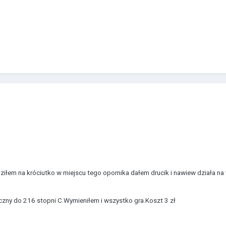
łem na króciutko w miejscu tego opornika dałem drucik i nawiew działa na w
iczny do 216 stopni C.Wymieniłem i wszystko gra.Koszt 3 zł