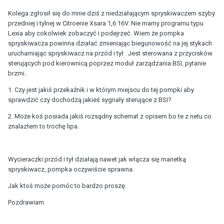
Kolega zgłosił się do mnie dziś z niedziałającym spryskiwaczem szyby
przedniej i tylnej w Citroenie Xsara 1,6 16V. Nie mamy programu typu
Lexia aby cokolwiek zobaczyć i podejrzeć. Wiem że pompka
spryskiwacza powinna działać zmieniając biegunowość na jej stykach
uruchamiając spryskiwacz na przód i tył . Jest sterowana z przycisków
sterujących pod kierownicą poprzez moduł zarządzania BSI, pytanie
brzmi..
1. Czy jest jakiś przekaźnik i w którym miejscu do tej pompki aby
sprawdzić czy dochodzą jakieś sygnały sterujące z BSI?
2. Może koś posiada jakiś rozsądny schemat z opisem bo te z netu co
znalazłem to trochę lipa.
Wycieraczki przód i tył działają nawet jak włącza się manetką
spryskiwacz, pompka oczywiście sprawna.
Jak ktoś może pomóc to bardzo proszę.
Pozdrawiam