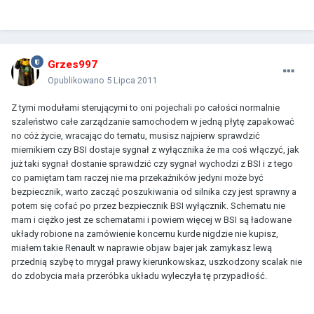
Grzes997
Opublikowano
5 Lipca 2011
Z tymi modułami sterującymi to oni pojechali po całości normalnie
szaleństwo całe zarządzanie samochodem w jedną płytę zapakować
no cóż życie, wracając do tematu, musisz najpierw sprawdzić
miernikiem czy BSI dostaje sygnał z wyłącznika że ma coś włączyć, jak
już taki sygnał dostanie sprawdzić czy sygnał wychodzi z BSI i z tego
co pamiętam tam raczej nie ma przekaźników jedyni może być
bezpiecznik, warto zacząć poszukiwania od silnika czy jest sprawny a
potem się cofać po przez bezpiecznik BSI wyłącznik. Schematu nie
mam i ciężko jest ze schematami i powiem więcej w BSI są ładowane
układy robione na zamówienie koncernu kurde nigdzie nie kupisz,
miałem takie Renault w naprawie objaw bajer jak zamykasz lewą
przednią szybę to mrygał prawy kierunkowskaz, uszkodzony scalak nie
do zdobycia mała przeróbka układu wyleczyła tę przypadłość.