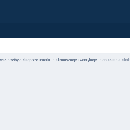
wać prośby o diagnozę usterki
Klimatyzacje i wentylacje
grzanie sie silni