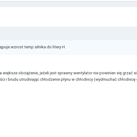
ępuje wzrost temp.silnika do litery H
a większe obciążenie, jeżeli jest sprawny wentylator nie powinien się grzać s
liści i brudu utrudniając chłodzenie płynu w chłodnicy (wydmuchać chłodnicę