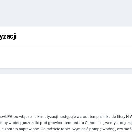
yzacji
+LPG po włączeniu klimatyzacji następuje wzrost temp.silnika do litery H.W 
py wodnej ,uszczelki pod głowica , termostatu.Chłodnica , wentylator ,czuj
ie zostało naprawione .Co radzicie robić , wymienić pompę wodną , czy moż