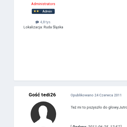
Administrators
4,8 tys.
Lokalizacja:
Ruda Śląska
Gość tedi26
Opublikowano
24 Czerwca 2011
Też mi to pszyszło do głowy.Jutro
[
Dodano
: 2011-06-25, 12:57
]