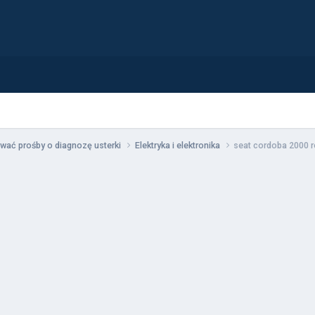
wać prośby o diagnozę usterki
Elektryka i elektronika
seat cordoba 2000 r