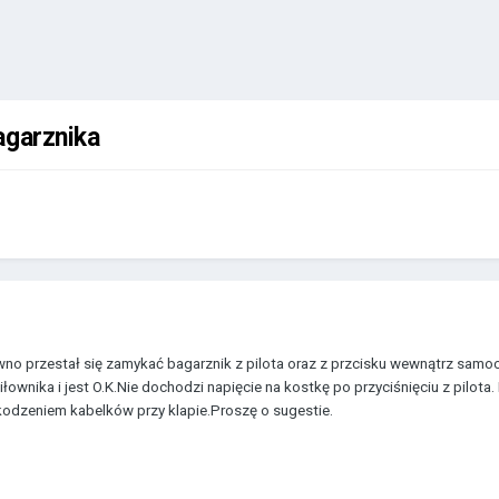
agarznika
o przestał się zamykać bagarznik z pilota oraz z przcisku wewnątrz samo
iłownika i jest O.K.Nie dochodzi napięcie na kostkę po przyciśnięciu z pil
odzeniem kabelków przy klapie.Proszę o sugestie.