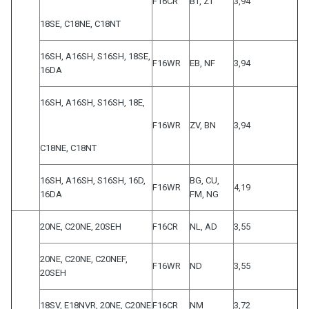
F16CR
BT, ZT
3,94
18SE, C18NE, C18NT
16SH, A16SH, S16SH, 18SE,
F16WR
EB, NF
3,94
16DA
16SH, A16SH, S16SH, 18E,
F16WR
ZV, BN
3,94
C18NE, C18NT
16SH, A16SH, S16SH, 16D,
BG, CU,
F16WR
4,19
16DA
FM, NG
20NE, C20NE, 20SEH
F16CR
NL, AD
3,55
20NE, C20NE, C20NEF,
F16WR
ND
3,55
20SEH
18SV, E18NVR, 20NE, C20NE
F16CR
NM
3,72