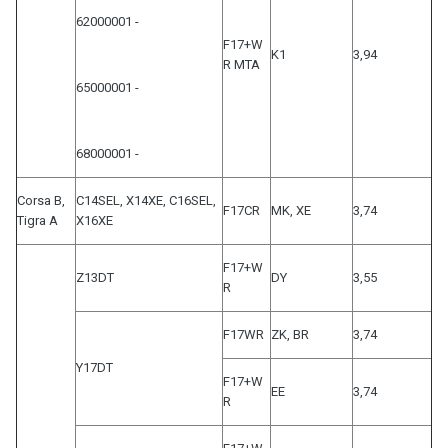
62000001 -
F17+W
K1
3,94
R MTA
65000001 -
68000001 -
Corsa B,
C14SEL, X14XE, C16SEL,
F17CR
MK, XE
3,74
Tigra A
X16XE
F17+W
Z13DT
DY
3,55
R
F17WR
ZK, BR
3,74
Y17DT
F17+W
EE
3,74
R