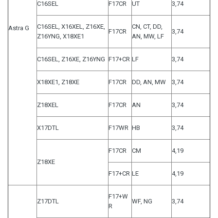
C16SEL
F17CR
UT
3,74
C16SEL, X16XEL, Z16XE,
CN, CT, DD,
Astra G
F17CR
3,74
Z16YNG, X18XE1
AN, MW, LF
C16SEL, Z16XE, Z16YNG
F17+CR
LF
3,74
X18XE1, Z18XE
F17CR
DD, AN, MW
3,74
Z18XEL
F17CR
AN
3,74
X17DTL
F17WR
HB
3,74
F17CR
CM
4,19
Z18XE
F17+CR
LE
4,19
F17+W
Z17DTL
WF, NG
3,74
R