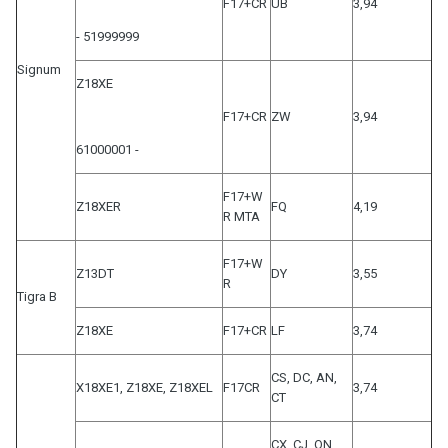
F17+CR
UB
3,94
- 51999999
Signum
Z18XE
F17+CR
ZW
3,94
61000001 -
F17+W
Z18XER
FQ
4,19
R MTA
F17+W
Z13DT
DY
3,55
R
Tigra B
Z18XE
F17+CR
LF
3,74
CS, DC, AN,
X18XE1, Z18XE, Z18XEL
F17CR
3,74
CT
CX, CJ, QN,