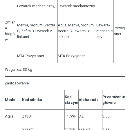
Lewarek mechaniczny,
Lewarek mechaniczny,
Zmian
Meriva, Signum, Vectra
Agila, Meriva, Signum,
Lewarek
a
Pozycj
C, Zafira B Lewarek z
Vectra C Lewarek z
mechanic
biegó
oner
linkami
linkami
zny
w
MTA Pozycjoner
MTA Pozycjoner
Waga
ca. 33 kg
Zastosowanie:
Kod
Przełożenie
Model
Kod silnika
Alphacode
skrzyni
główne
Agila
Z13DT
F17WR
DZ
3,55
X16XEL
F17CR
MJ, NZ
3,55