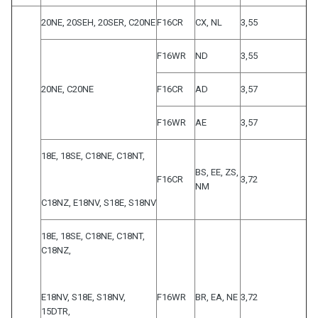
20NE, 20SEH, 20SER, C20NE
F16CR
CX, NL
3,55
F16WR
ND
3,55
20NE, C20NE
F16CR
AD
3,57
F16WR
AE
3,57
18E, 18SE, C18NE, C18NT,
BS, EE, ZS,
F16CR
3,72
NM
C18NZ, E18NV, S18E, S18NV
18E, 18SE, C18NE, C18NT,
C18NZ,
E18NV, S18E, S18NV,
F16WR
BR, EA, NE
3,72
15DTR,