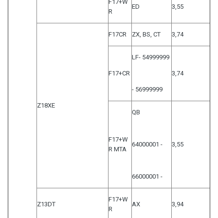
F17+W
ED
3,55
R
F17CR
ZX, BS, CT
3,74
LF- 54999999
F17+CR
3,74
- 56999999
Z18XE
QB
F17+W
64000001 -
3,55
R MTA
66000001 -
F17+W
Z13DT
AX
3,94
R