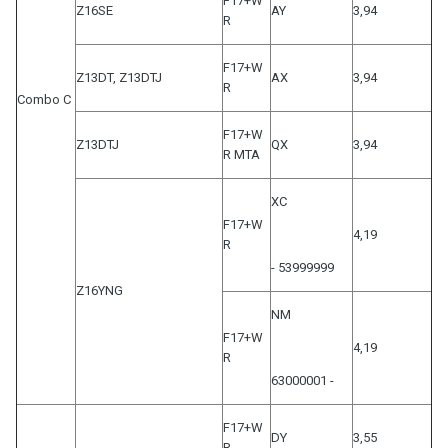
F17+W
Z16SE
AY
3,94
R
F17+W
Z13DT, Z13DTJ
AX
3,94
R
Combo C
F17+W
Z13DTJ
QX
3,94
R MTA
XC
F17+W
4,19
R
- 53999999
Z16YNG
NM
F17+W
4,19
R
63000001 -
F17+W
DY
3,55
R