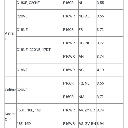
C18XE, C20NE
F16CR
NL
3,55
C20NE
F16WR
ND, AE
3,55
C18NZ
F16CR
FR
3,72
Astra
F
F16WR
UG, NE
3,72
C18NZ, C20NE, 17DT
F16WR
AH
3,74
C18NZ
F16WR
NG
4,19
F16CR
FQ, NL
3,55
Calibra
C20NE
F16CR
NM
3,72
16SH, 18E, 16D
F16WR
AV, ZY, BR
3,74
Kadett
D
18E, 16D
F16WR
AS, ZV, BN
3,94