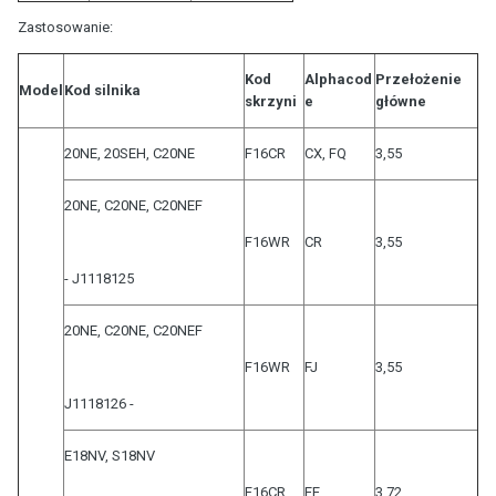
Zastosowanie:
Kod
Alphacod
Przełożenie
Model
Kod silnika
skrzyni
e
główne
20NE, 20SEH, C20NE
F16CR
CX, FQ
3,55
20NE, C20NE, C20NEF
F16WR
CR
3,55
- J1118125
20NE, C20NE, C20NEF
F16WR
FJ
3,55
J1118126 -
E18NV, S18NV
F16CR
EE
3,72