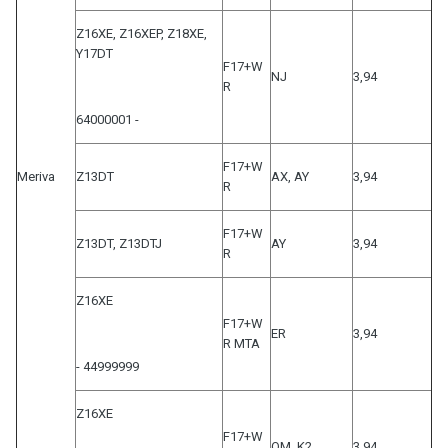
Z16XE, Z16XEP, Z18XE,
Y17DT
F17+W
NJ
3,94
R
64000001 -
F17+W
Meriva
Z13DT
AX, AY
3,94
R
F17+W
Z13DT, Z13DTJ
AY
3,94
R
Z16XE
F17+W
ER
3,94
R MTA
- 44999999
Z16XE
F17+W
QM, K2
3,94