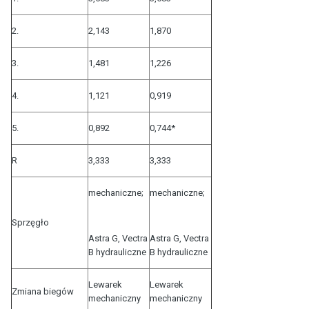
2.
2,143
1,870
3.
1,481
1,226
4.
1,121
0,919
5.
0,892
0,744*
R
3,333
3,333
mechaniczne;
mechaniczne;
Sprzęgło
Astra G, Vectra
Astra G, Vectra
B hydrauliczne
B hydrauliczne
Lewarek
Lewarek
Zmiana biegów
mechaniczny
mechaniczny