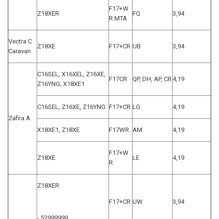
F17+W
Z18XER
FQ
3,94
R MTA
Vectra C
Z18XE
F17+CR
UB
3,94
Caravan
C16SEL, X16XEL, Z16XE,
F17CR
QP, DH, AP, CR
4,19
Z16YNG, X18XE1
C16SEL, Z16XE, Z16YNG
F17+CR
LG
4,19
Zafira A
X18XE1, Z18XE
F17WR
AM
4,19
F17+W
Z18XE
LE
4,19
R
Z18XER
F17+CR
UW
3,94
- 52999999