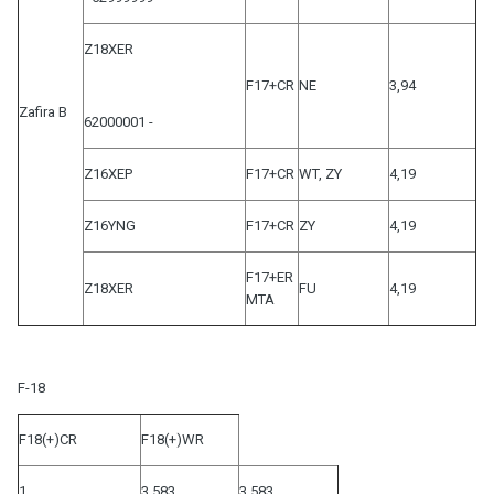
Z18XER
F17+CR
NE
3,94
Zafira B
62000001 -
Z16XEP
F17+CR
WT, ZY
4,19
Z16YNG
F17+CR
ZY
4,19
F17+ER
Z18XER
FU
4,19
MTA
F-18
F18(+)CR
F18(+)WR
1.
3,583
3,583