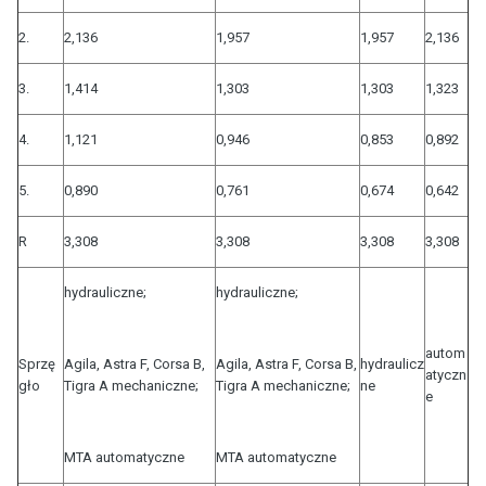
2.
2,136
1,957
1,957
2,136
3.
1,414
1,303
1,303
1,323
4.
1,121
0,946
0,853
0,892
5.
0,890
0,761
0,674
0,642
R
3,308
3,308
3,308
3,308
hydrauliczne;
hydrauliczne;
autom
Sprzę
Agila, Astra F, Corsa B,
Agila, Astra F, Corsa B,
hydraulicz
atyczn
gło
Tigra A mechaniczne;
Tigra A mechaniczne;
ne
e
MTA automatyczne
MTA automatyczne