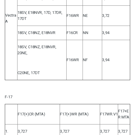
18SV, E18NVR, 17D, 17DR,
Vectra
F16WR
NE
3,72
17DT
A
18SV, C18NZ, E18NVR
F16CR
NN
3,94
18SV, C18NZ, E18NVR,
20NE,
F16WR
NF
3,94
C20NE, 17DT
F-17
F17+E
F17(+)CR (MTA)
F17(+)WR (MTA)
F17WR.V1
R MTA
1.
3,727
3,727
3,727
3,727