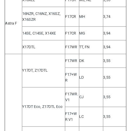
16NZR, C16NZ, X16SZ,
F17CR
MH
3,74
X16SZR
Astra F
14SE, C14SE, X14XE
F17CR
MG
3,94
X17DTL
F17WR
TT, FN
3,94
F17WR
DK
3,55
Y17DT, Z17DTL
F17+W
LD
3,55
R
F17WR.
CJ
3,55
V1
Y17DT Eco, Z17DTL Eco
F17+W
LC
3,55
R.V1