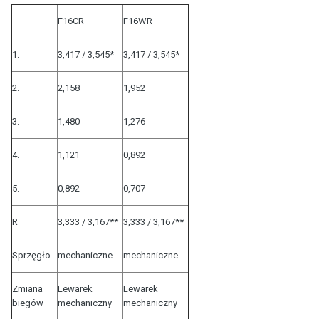
F16CR
F16WR
1.
3,417 / 3,545*
3,417 / 3,545*
2.
2,158
1,952
3.
1,480
1,276
4.
1,121
0,892
5.
0,892
0,707
R
3,333 / 3,167**
3,333 / 3,167**
Sprzęgło
mechaniczne
mechaniczne
Zmiana
Lewarek
Lewarek
biegów
mechaniczny
mechaniczny