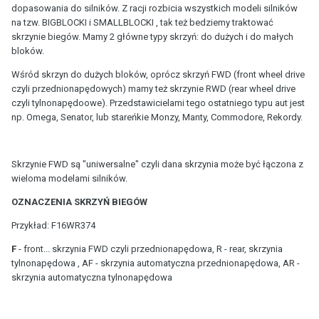
dopasowania do silników. Z racji rozbicia wszystkich modeli silników
na tzw. BIGBLOCKI i SMALLBLOCKI , tak też bedziemy traktować
skrzynie biegów. Mamy 2 główne typy skrzyń: do dużych i do małych
bloków.
Wśród skrzyn do dużych bloków, oprócz skrzyń FWD (front wheel drive
czyli przednionapędowych) mamy też skrzynie RWD (rear wheel drive
czyli tylnonapędoowe). Przedstawicielami tego ostatniego typu aut jest
np. Omega, Senator, lub stareńkie Monzy, Manty, Commodore, Rekordy.
Skrzynie FWD są "uniwersalne" czyli dana skrzynia może być łączona z
wieloma modelami silników.
OZNACZENIA SKRZYŃ BIEGÓW
Przykład: F16WR374
F
- front... skrzynia FWD czyli przednionapędowa, R - rear, skrzynia
tylnonapędowa , AF - skrzynia automatyczna przednionapędowa, AR -
skrzynia automatyczna tylnonapędowa