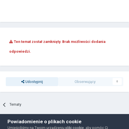
Ten temat został zamknięty. Brak możliwości dodania
odpowiedzi.
Udostępnij
Obserwujący
0
Tematy
Powiadomienie o plikach cookie
Polityka prywatności
Ciasteczka
Umieściliśmy na Twoim urządzeniu
pliki cookie
, aby pomóc Ci