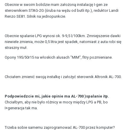
Obecnie w swoim bolidzie mam założoną instalację I-gen ze
sterownikiem STAG-2G (śruba na wężu od butli itp.), reduktor Landi
Renzo SE81. Silnik na jednopunkcie.
Obecnie spalanie LPG wynosi ok. 9-9,5 l/100km. Zmniejszenie dawki
niewiele zmienia, może 0,5 litra jest spadek, natomiast z auta robi się
straszny muł.
Opony 195/50r15 na włoskich alusach "MIM", fitry pozmieniane.
Chciałem zmienić swoją instalkę i założyć sterownik Altronik AL-700.
Podpowiedzcie mi, jakie opinie ma AL-700 )spalanie itp.
Chciałbym, aby nie było różnicy w mocy między LPG a PB, bo
I+generacja tak ma.
Trzeba sobie samemu zaprogramować AL-700 przez komputer?