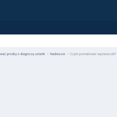
wać prośby o diagnozę usterki
Nadwozie
Czym pomalować wycieraczki?