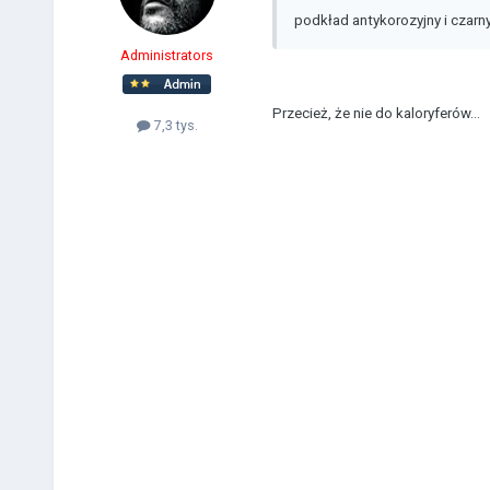
podkład antykorozyjny i czarn
Administrators
Przecież, że nie do kaloryferów...
7,3 tys.