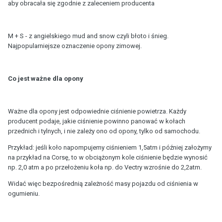
aby obracała się zgodnie z zaleceniem producenta
M + S - z angielskiego mud and snow czyli błoto i śnieg.
Najpopularniejsze oznaczenie opony zimowej.
Co jest ważne dla opony
Ważne dla opony jest odpowiednie ciśnienie powietrza. Każdy
producent podaje, jakie ciśnienie powinno panować w kołach
przednich i tylnych, i nie zależy ono od opony, tylko od samochodu.
Przykład: jeśli koło napompujemy ciśnieniem 1,5atm i później założymy
na przykład na Corsę, to w obciążonym kole ciśnienie będzie wynosić
np. 2,0 atm a po przełożeniu koła np. do Vectry wzrośnie do 2,2atm.
Widać więc bezpośrednią zależność masy pojazdu od ciśnienia w
ogumieniu.