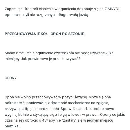
Zapamietaj: kontroli ciśnienia w ogumieniu dokonuje się na ZIMNYCH
oponach, czyli nie rozgrzanych długotrwałą jazdą.
PRZECHOWYWANIE KÓŁ I OPON PO SEZONIE
Mamy zimę, letnie ogumienie czy też koła nie będą używane kilka
miesięcy. Jak prawidłowo je przechowywać?
OPONY
Opon nie wolno przechowywać w pozycji leżącej. Może się ona
odkształcić, ponieważ jej odporność mechaniczna na zgięcia,
skrzywienia itp jest bardzo mała. Sprawdź sam i bezproblemowo
wyginaj kołnierz stykający się z felgą w lewo i w prawo... Opony co jakiś
czas należy obrócić o 45* aby nie "zastały" się w jednym miejscu
bieżnika.