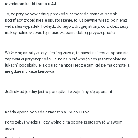
rozmiarom kartki formatu A4.
To, że przy odpowiedniej prędkości samochód stanowi pocisk
potrafiący zrobić niezłe spustoszenie, to już pewnie wiesz, bo nieraz
widziałeś wypadek. Podejdź do tego z drugiej strony: co zrobić, żeby
maksymalnie ułatwić tej masie złapanie dobrej przyczepności.
Ważne są amortyzatory - jeśli są zużyte, to nawet najlepsza opona nie
zapewni ci przyczepności - auto na nierównościach (szczególnie na
łukach) podskakuje jak pajac na nitce i jedzie tam, gdzie ma ochotę, a
nie gdzie mu każe kierowca.
Jeśli układ jezdny jest w porządku, to zajmijmy się oponami.
Każda opona posiada oznaczenia. Po co Ci to?
Po to żebyś wiedział, czy wolno ci tą oponę zastosować w swoim
aucie.