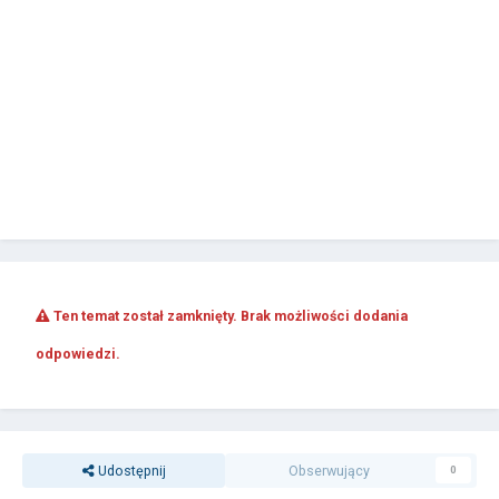
Ten temat został zamknięty. Brak możliwości dodania
odpowiedzi.
Udostępnij
Obserwujący
0