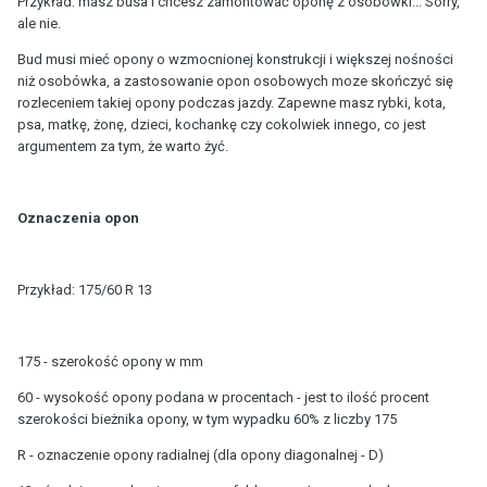
Przykład: masz busa i chcesz zamontować oponę z osobówki... Sorry,
ale nie.
Bud musi mieć opony o wzmocnionej konstrukcji i większej nośności
niż osobówka, a zastosowanie opon osobowych moze skończyć się
rozleceniem takiej opony podczas jazdy. Zapewne masz rybki, kota,
psa, matkę, żonę, dzieci, kochankę czy cokolwiek innego, co jest
argumentem za tym, że warto żyć.
Oznaczenia opon
Przykład: 175/60 R 13
175 - szerokość opony w mm
60 - wysokość opony podana w procentach - jest to ilość procent
szerokości bieżnika opony, w tym wypadku 60% z liczby 175
R - oznaczenie opony radialnej (dla opony diagonalnej - D)