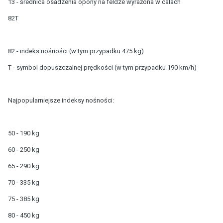
13 - średnica osadzenia opony na feldze wyrażona w calach
82T
82 - indeks nośności (w tym przypadku 475 kg)
T - symbol dopuszczalnej prędkości (w tym przypadku 190 km/h)
Najpopularniejsze indeksy nośności:
50 - 190 kg
60 - 250 kg
65 - 290 kg
70 - 335 kg
75 - 385 kg
80 - 450 kg