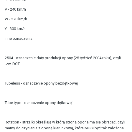
V - 240 km/h
W - 270 km/h
Y - 300 km/h
Inne oznaczenia
2504 - oznaczenie daty produkcji opony (25 tydzień 2004 roku), czyli
tzw. DOT
Tubeless - oznaczenie opony bezdętkowej
Tube type - oznaczenie opony dętkowej
Rotation - strzałki określają w którą stroną opona ma się obracać, czyli
mamy do czynienia z oponą kierunkową, która MUSI być tak założona,