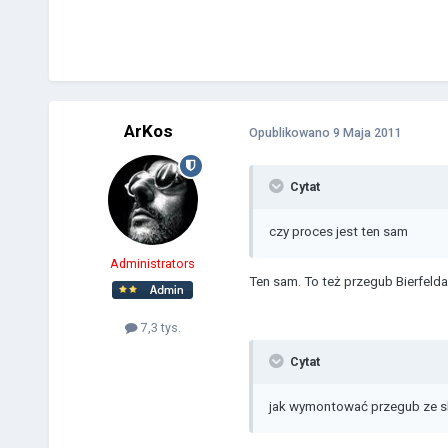
ArKos
Opublikowano
9 Maja 2011
Cytat
czy proces jest ten sam
Administrators
Ten sam. To też przegub Bierfelda
7,3 tys.
Cytat
jak wymontować przegub ze skrz