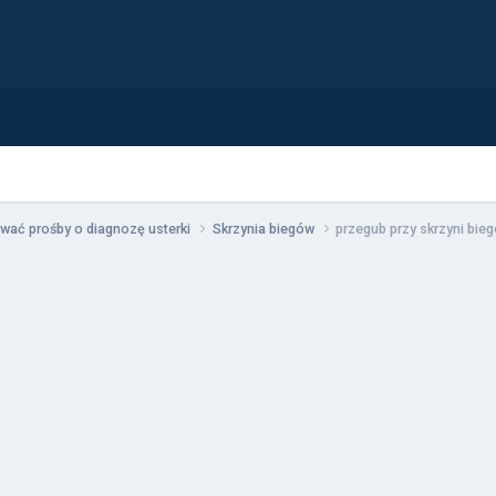
wać prośby o diagnozę usterki
Skrzynia biegów
przegub przy skrzyni bie