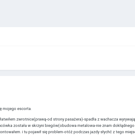
ę mojego escorta.
 załatwiłem zwrotnice(prawą-od strony pasażera)-spadła z wachacza wyrywa
ońcówka została w skrzyni biegów(obudowa metalowa-nie znam dokłądnego 
towałem. i tu pojawił się problem-otóż podczas jazdy słychć z tego miejs