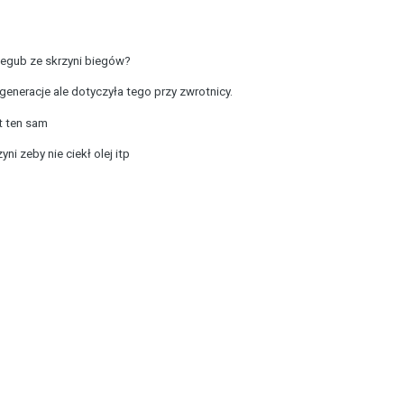
egub ze skrzyni biegów?
eneracje ale dotyczyła tego przy zwrotnicy.
t ten sam
i zeby nie ciekł olej itp