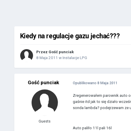
Kiedy na regulacje gazu jechać???
Przez Gość punciak
8 Maja 2011
w
Instalacje LPG
Gość punciak
Opublikowano
8 Maja 2011
Zregenerowałem parownik auto odp
gaśnie itd jak to się działo wcze
sonda lambda? podejrzewam ze us
Guests
Auto paliło 11l pali 16l