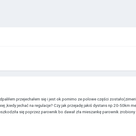
aliłem przejechałem się i jest ok pomimo ze polowe części zostało(zimerin
śniej ,kiedy jechać na regulacje? Czy jak przejadę jakiś dystans np 20-50km
zkodziła się poprzez parownik bo dawał zła mieszankę parownik zrobiony