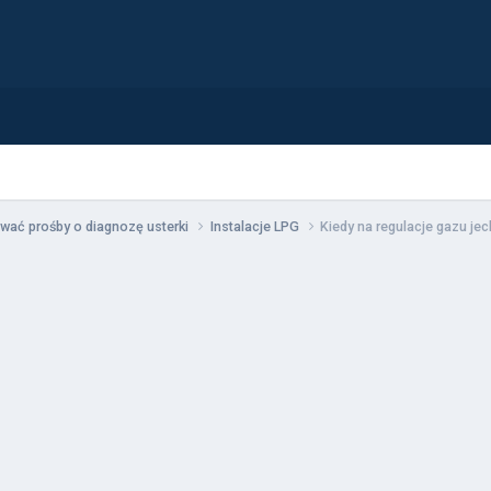
wać prośby o diagnozę usterki
Instalacje LPG
Kiedy na regulacje gazu je