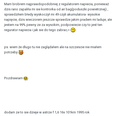
Mam brobrem najprawdopodobniej z regulatorem napiecia, ponieważ
dzis rano zapaliła mi sie kontrorka od air bag(poduszki powietrznej) ,
sprawdziłem błedy wyskoczył mi 49 czyli akumulatora- wysokie
napięcie, dzis wieczorem jeszcze sprawdze jakim pradem mi laduje, ale
jestem na 99% pewny ze za wysokim, podpowiecie czy to jest ten
regurator napiecia i jak sie do tego zabrac;>
ps. wiem że dlugo tu nie zaglądałem ale na szczescie nie miałem
potrzeby
Pozdrawiam
dodam ze to sie dzieje w astrze f 1,6 16v 101km 1995 rok