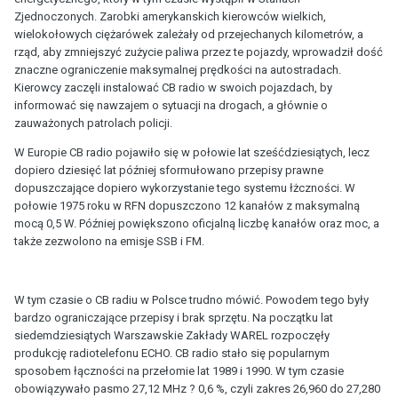
Zjednoczonych. Zarobki amerykanskich kierowców wielkich,
wielokołowych ciężarówek zależały od przejechanych kilometrów, a
rząd, aby zmniejszyć zużycie paliwa przez te pojazdy, wprowadził dość
znaczne ograniczenie maksymalnej prędkości na autostradach.
Kierowcy zaczęli instalować CB radio w swoich pojazdach, by
informować się nawzajem o sytuacji na drogach, a głównie o
zauważonych patrolach policji.
W Europie CB radio pojawiło się w połowie lat sześćdziesiątych, lecz
dopiero dziesięć lat później sformułowano przepisy prawne
dopuszczające dopiero wykorzystanie tego systemu łżczności. W
połowie 1975 roku w RFN dopuszczono 12 kanałów z maksymalną
mocą 0,5 W. Później powiększono oficjalną liczbę kanałów oraz moc, a
także zezwolono na emisje SSB i FM.
W tym czasie o CB radiu w Polsce trudno mówić. Powodem tego były
bardzo ograniczające przepisy i brak sprzętu. Na początku lat
siedemdziesiątych Warszawskie Zakłady WAREL rozpoczęły
produkcję radiotelefonu ECHO. CB radio stało się popularnym
sposobem łączności na przełomie lat 1989 i 1990. W tym czasie
obowiązywało pasmo 27,12 MHz ? 0,6 %, czyli zakres 26,960 do 27,280