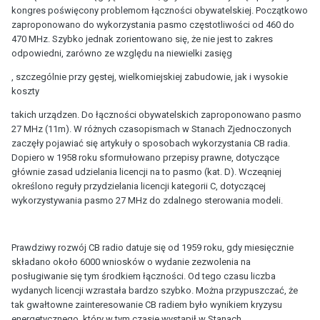
kongres poświęcony problemom łączności obywatelskiej. Początkowo
zaproponowano do wykorzystania pasmo częstotliwości od 460 do
470 MHz. Szybko jednak zorientowano się, że nie jest to zakres
odpowiedni, zarówno ze względu na niewielki zasięg
, szczególnie przy gęstej, wielkomiejskiej zabudowie, jak i wysokie
koszty
takich urządzen. Do łączności obywatelskich zaproponowano pasmo
27 MHz (11m). W różnych czasopismach w Stanach Zjednoczonych
zaczęły pojawiać się artykuły o sposobach wykorzystania CB radia.
Dopiero w 1958 roku sformułowano przepisy prawne, dotyczące
głównie zasad udzielania licencji na to pasmo (kat. D). Wczeąniej
określono reguły przydzielania licencji kategorii C, dotyczącej
wykorzystywania pasmo 27 MHz do zdalnego sterowania modeli.
Prawdziwy rozwój CB radio datuje się od 1959 roku, gdy miesięcznie
składano około 6000 wniosków o wydanie zezwolenia na
posługiwanie się tym środkiem łączności. Od tego czasu liczba
wydanych licencji wzrastała bardzo szybko. Można przypuszczać, że
tak gwałtowne zainteresowanie CB radiem było wynikiem kryzysu
energetycznego, który w tym czasie wystąpił w Stanach