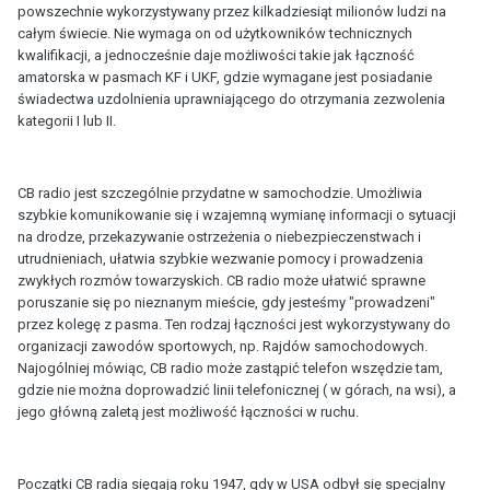
powszechnie wykorzystywany przez kilkadziesiąt milionów ludzi na
całym świecie. Nie wymaga on od użytkowników technicznych
kwalifikacji, a jednocześnie daje możliwości takie jak łączność
amatorska w pasmach KF i UKF, gdzie wymagane jest posiadanie
świadectwa uzdolnienia uprawniającego do otrzymania zezwolenia
kategorii I lub II.
CB radio jest szczególnie przydatne w samochodzie. Umożliwia
szybkie komunikowanie się i wzajemną wymianę informacji o sytuacji
na drodze, przekazywanie ostrzeżenia o niebezpieczenstwach i
utrudnieniach, ułatwia szybkie wezwanie pomocy i prowadzenia
zwykłych rozmów towarzyskich. CB radio może ułatwić sprawne
poruszanie się po nieznanym mieście, gdy jesteśmy "prowadzeni"
przez kolegę z pasma. Ten rodzaj łączności jest wykorzystywany do
organizacji zawodów sportowych, np. Rajdów samochodowych.
Najogólniej mówiąc, CB radio może zastąpić telefon wszędzie tam,
gdzie nie można doprowadzić linii telefonicznej ( w górach, na wsi), a
jego główną zaletą jest możliwość łączności w ruchu.
Początki CB radia sięgają roku 1947, gdy w USA odbył się specjalny