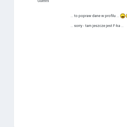
Guests
... to popraw dane w profilu ...
... sorry - tam jeszcze jest F-ka ...