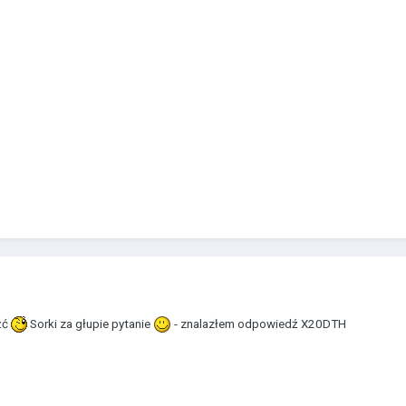
źć
Sorki za głupie pytanie
- znalazłem odpowiedź X20DTH