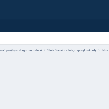
wać prośby o diagnozę usterki
Silnik Diesel - silnik, osprzęt i układy
Jakie