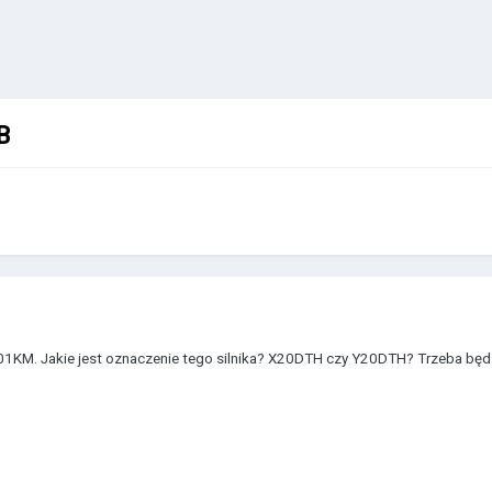
B
101KM. Jakie jest oznaczenie tego silnika? X20DTH czy Y20DTH? Trzeba będzi