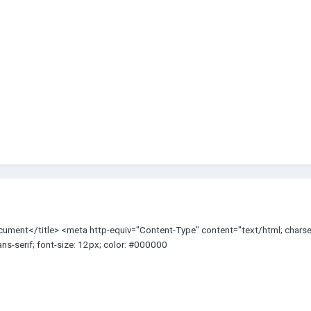
cument</title> <meta http-equiv="Content-Type" content="text/html; charset
sans-serif; font-size: 12px; color: #000000