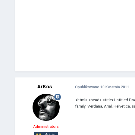
ArKos
Opublikowano
10 Kwietnia 2011
<html> <head> <title>Untitled Do
family: Verdana, Arial, Helvetica, 
Administrators