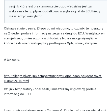
czujnik który jest przy termostacie odpowiedzialny jest za
wskazania temp plynu, dodatkowo wysyła sygnał do ECU kiedy
ma właczyc wentylator.
Ciekawe stwierdzenie. Z tego co mi wiadomo, to czujniki temperatury
są 2 - jeden podaje informację na zegary a drugi do ECU. Wentylatorem
steruje trzeci, umieszczony w chłodnicy. No ale mogę się mylić, w
końcu Saab wykorzystuje płyty podłogowe Opla, silniki, skrzynie...
A tak serio:
http://allegro.pl/czujnik-temperatury-plynu-opel-saab-peugeot-toyot-
i1484599310.html
Czujnik temperatury - opel saab, umieszczany w głowicy, podaje
informację do ECU
Inny czujnik podaje na zegary (1-pinowy). Z oplem różnią się wtyczkami