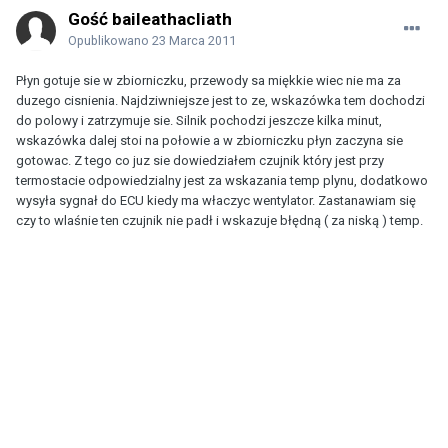
Gość baileathacliath
Opublikowano
23 Marca 2011
Płyn gotuje sie w zbiorniczku, przewody sa miękkie wiec nie ma za
duzego cisnienia. Najdziwniejsze jest to ze, wskazówka tem dochodzi
do polowy i zatrzymuje sie. Silnik pochodzi jeszcze kilka minut,
wskazówka dalej stoi na połowie a w zbiorniczku płyn zaczyna sie
gotowac. Z tego co juz sie dowiedziałem czujnik który jest przy
termostacie odpowiedzialny jest za wskazania temp plynu, dodatkowo
wysyła sygnał do ECU kiedy ma właczyc wentylator. Zastanawiam się
czy to wlaśnie ten czujnik nie padł i wskazuje błędną ( za niską ) temp.