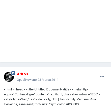
ArKos
Opublikowano
23 Marca 2011
<html> <head> <title>Untitled Document</title> <meta http-
equiv="Content-Type" content="text/html; charset=windows-1250">
<style type="text/css"> <!-- body,td,th { font-family: Verdana, Arial,
Helvetica, sans-serif; font-size: 12px; color: #000000