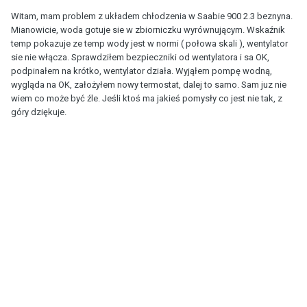
Witam, mam problem z układem chłodzenia w Saabie 900 2.3 beznyna.
Mianowicie, woda gotuje sie w zbiorniczku wyrównującym. Wskaźnik
temp pokazuje ze temp wody jest w normi ( połowa skali ), wentylator
sie nie włącza. Sprawdziłem bezpieczniki od wentylatora i sa OK,
podpinałem na krótko, wentylator działa. Wyjąłem pompę wodną,
wygląda na OK, założyłem nowy termostat, dalej to samo. Sam juz nie
wiem co może być źle. Jeśli ktoś ma jakieś pomysły co jest nie tak, z
góry dziękuje.