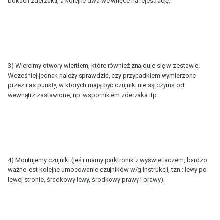
bokach zderzaka, a kolejne dwa we wnęce na rejestrację.
3) Wiercimy otwory wiertłem, które również znajduje się w zestawie.
Wcześniej jednak należy sprawdzić, czy przypadkiem wymierzone
przez nas punkty, w których mają być czujniki nie są czymś od
wewnątrz zastawione, np. wspornikiem zderzaka itp.
4) Montujemy czujniki (jeśli mamy parktronik z wyświetlaczem, bardzo
ważne jest kolejne umocowanie czujników w/g instrukcji, tzn.: lewy po
lewej stronie, środkowy lewy, środkowy prawy i prawy).