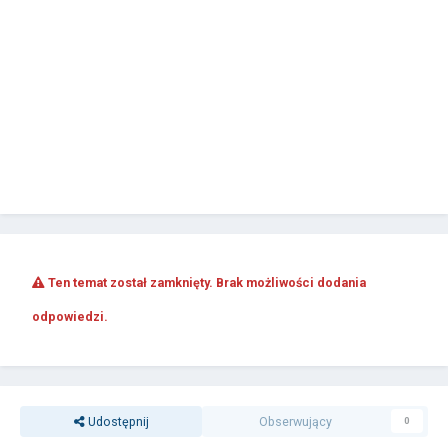
Ten temat został zamknięty. Brak możliwości dodania
odpowiedzi.
Udostępnij
Obserwujący
0