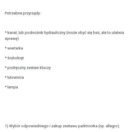
Potrzebne przyrządy:
* kanał, lub podnośnik hydrauliczny (może obyć się bez, ale to ułatwia
sprawę)
* wiertarka
* śrubokręt
* podręczny zestaw kluczy
* lutownica
* lampa
1) Wybór odpowiedniego i zakup zestawu parktronika (np. allegro).