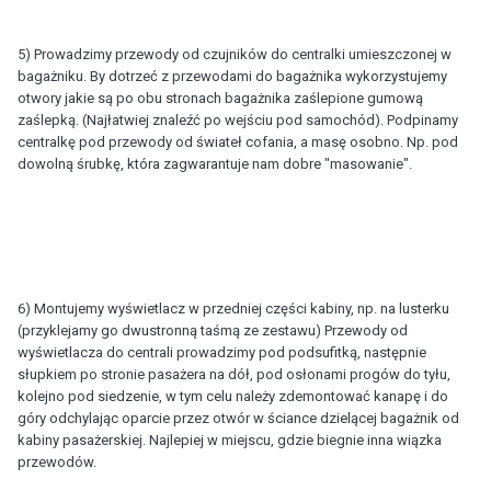
5) Prowadzimy przewody od czujników do centralki umieszczonej w
bagażniku. By dotrzeć z przewodami do bagażnika wykorzystujemy
otwory jakie są po obu stronach bagażnika zaślepione gumową
zaślepką. (Najłatwiej znaleźć po wejściu pod samochód). Podpinamy
centralkę pod przewody od świateł cofania, a masę osobno. Np. pod
dowolną śrubkę, która zagwarantuje nam dobre "masowanie".
6) Montujemy wyświetlacz w przedniej części kabiny, np. na lusterku
(przyklejamy go dwustronną taśmą ze zestawu) Przewody od
wyświetlacza do centrali prowadzimy pod podsufitką, następnie
słupkiem po stronie pasażera na dół, pod osłonami progów do tyłu,
kolejno pod siedzenie, w tym celu należy zdemontować kanapę i do
góry odchylając oparcie przez otwór w ściance dzielącej bagażnik od
kabiny pasażerskiej. Najlepiej w miejscu, gdzie biegnie inna wiązka
przewodów.