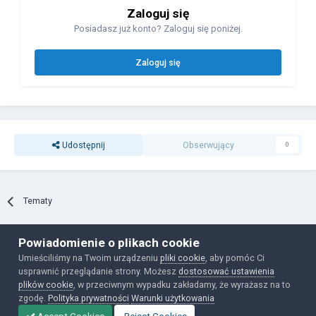
Zaloguj się
Posiadasz już konto? Zaloguj się poniżej.
Zaloguj się
Udostępnij
Obserwujący
0
Tematy
Powiadomienie o plikach cookie
Polityka prywatności
Ciasteczka
Umieściliśmy na Twoim urządzeniu
pliki cookie
, aby pomóc Ci
Powered by Invision Community
usprawnić przeglądanie strony. Możesz
dostosować ustawienia
plików cookie
, w przeciwnym wypadku zakładamy, że wyrażasz na to
zgodę.
Polityka prywatności
Warunki użytkowania