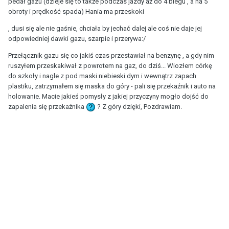
pedał gazu (dzieje się to także podczas jazdy aż do 4 biegu , a na 5
obroty i prędkość spada) Hania ma przeskoki
, dusi się ale nie gaśnie, chciała by jechać dalej ale coś nie daje jej
odpowiedniej dawki gazu, szarpie i przerywa:/
Przełącznik gazu się co jakiś czas przestawiał na benzynę , a gdy nim
ruszyłem przeskakiwał z powrotem na gaz, do dziś... Wiozłem córkę
do szkoły i nagle z pod maski niebieski dym i wewnątrz zapach
plastiku, zatrzymałem się maska do góry - pali się przekaźnik i auto na
holowanie. Macie jakieś pomysły z jakiej przyczyny mogło dojść do
zapalenia się przekaźnika
? Z góry dzięki, Pozdrawiam.