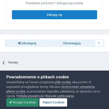
Posiadasz już konto? Zaloguj się poniżej.
Zaloguj się
Udostępnij
Obserwujący
1
Tematy
Powiadomienie o plikach cookie
Polityka prywatności
Ciasteczka
Umieściliśmy na Twoim urządzeniu
pliki cookie
, aby pomóc Ci
Powered by Invision Community
usprawnić przeglądanie strony. Możesz
dostosować ustawienia
plików cookie
, w przeciwnym wypadku zakładamy, że wyrażasz na to
zgodę.
Polityka prywatności
Warunki użytkowania
Accept Cookies
Reject Cookies