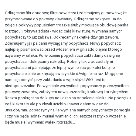
Odkręcamy filtr obudowę filtra powietrza i zdejmujemy gumowe węże
przymocowane do pokrywy klawiatury. Odkręcamy pokrywę. Ja do
zdjęcia pokrywy popuściłem troszkę śruby mocujące obudowę paska
rozrządu. Pokrywa zdjęta - widać całą klawiaturę. Wymiana samych
popychaczy to już zabawa. Odkręcamy nakrętkę dźwigni zaworu.
Zdejmujemy ją i palcami wyciągamy popychacz. Nowy popychacz
najlepiej posmarować przed włożeniem w gniazdo olejem którego
używamy w silniku. Po włożeniu popychacza zakładamy dźwignię
popychacza i dokręcamy nakrętką. Robimy tak z pozostałymi
popychaczami pamiętając że lepiej wymieniać po kolei kolejne
popychacze a nie odkręcając wszystkie dźwignie na raz. Mogą one
nam się pomylić przy zakładaniu a wg książki WKŁ jest to
niedopuszczalne. Po wymianie wszystkich popychaczy przeczyściłem
pokrywę zaworów, założyłem nową uszczelkę korkową i przykręciłem.
Reszta poskręcana do kupy no i czas na odpalenie silnika. Na początku
coś klekotało ale po chwili ucichło i nawet dałem w gaz do
3tys.obr/min. Zobaczymy na ile wymiana samych popychaczy pomogła
i czy nie będę jednak musiał wymienić ich jeszcze raz tylko wcześniej
będę musiał wymienić wałek rozrządu...