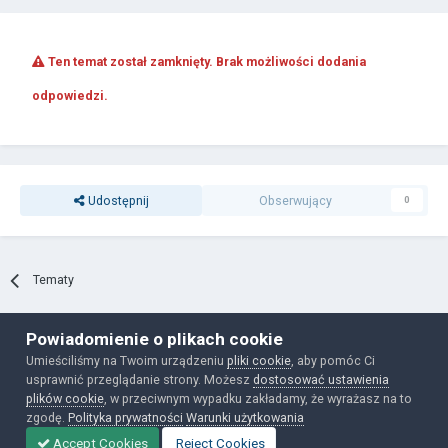
Ten temat został zamknięty. Brak możliwości dodania
odpowiedzi.
Udostępnij
Obserwujący
0
Tematy
Powiadomienie o plikach cookie
Polityka prywatności
Ciasteczka
Umieściliśmy na Twoim urządzeniu
pliki cookie
, aby pomóc Ci
Powered by Invision Community
usprawnić przeglądanie strony. Możesz
dostosować ustawienia
plików cookie
, w przeciwnym wypadku zakładamy, że wyrażasz na to
zgodę.
Polityka prywatności
Warunki użytkowania
Accept Cookies
Reject Cookies