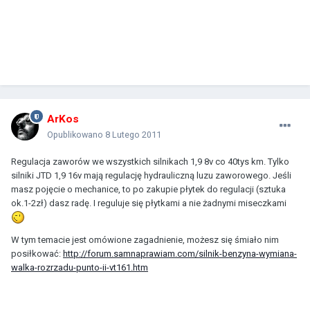
ArKos
Opublikowano
8 Lutego 2011
Regulacja zaworów we wszystkich silnikach 1,9 8v co 40tys km. Tylko
silniki JTD 1,9 16v mają regulację hydrauliczną luzu zaworowego. Jeśli
masz pojęcie o mechanice, to po zakupie płytek do regulacji (sztuka
ok.1-2zł) dasz radę. I reguluje się płytkami a nie żadnymi miseczkami
W tym temacie jest omówione zagadnienie, możesz się śmiało nim
posiłkować:
http://forum.samnaprawiam.com/silnik-benzyna-wymiana-
walka-rozrzadu-punto-ii-vt161.htm