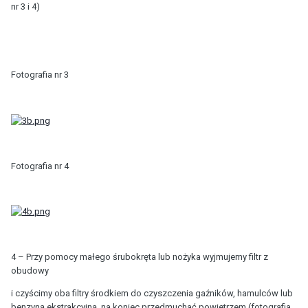
nr 3 i 4)
Fotografia nr 3
Fotografia nr 4
4 – Przy pomocy małego śrubokręta lub nożyka wyjmujemy filtr z
obudowy
i czyścimy oba filtry środkiem do czyszczenia gaźników, hamulców lub
benzyną ekstrakcyjną, na koniec przedmuchać powietrzem (fotografia