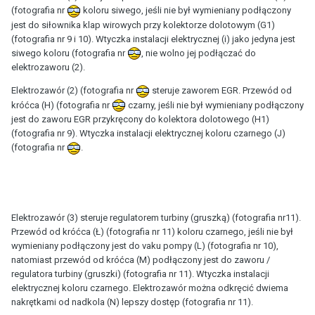
(fotografia nr
koloru siwego, jeśli nie był wymieniany podłączony
jest do siłownika klap wirowych przy kolektorze dolotowym (G1)
(fotografia nr 9 i 10). Wtyczka instalacji elektrycznej (i) jako jedyna jest
siwego koloru (fotografia nr
, nie wolno jej podłączać do
elektrozaworu (2).
Elektrozawór (2) (fotografia nr
steruje zaworem EGR. Przewód od
króćca (H) (fotografia nr
czarny, jeśli nie był wymieniany podłączony
jest do zaworu EGR przykręcony do kolektora dolotowego (H1)
(fotografia nr 9). Wtyczka instalacji elektrycznej koloru czarnego (J)
(fotografia nr
.
Elektrozawór (3) steruje regulatorem turbiny (gruszką) (fotografia nr11).
Przewód od króćca (Ł) (fotografia nr 11) koloru czarnego, jeśli nie był
wymieniany podłączony jest do vaku pompy (L) (fotografia nr 10),
natomiast przewód od króćca (M) podłączony jest do zaworu /
regulatora turbiny (gruszki) (fotografia nr 11). Wtyczka instalacji
elektrycznej koloru czarnego. Elektrozawór można odkręcić dwiema
nakrętkami od nadkola (N) lepszy dostęp (fotografia nr 11).