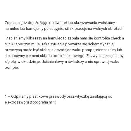
Zdarza się, iż dojeżdżając do świateł lub skrzyżowania wciskamy
hamulec lub hamujemy pulsacyjnie, silnik pracuje na wolnych obrotach
i naciśniemy kilka razy na hamulec to zapala nam się kontrolka check a
silnik łapie tzw. muła. Taka sytuacja powtarza się schematycznie,
przyczyną może być słaba, nie wydajna waku pompa, nieszczelny lub
nie sprawny element układu podciśnieniowego. Zazwyczaj znajdujący
się olej w układzie podciśnieniowym świadczy o nie sprawnej waku
pompie.
1 – Odpinamy plastikowe przewody oraz wtyczkę zasilającą od
elektrozaworu (fotografia nr 1)