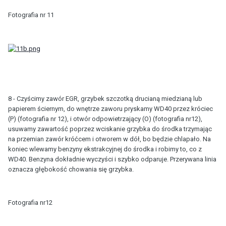
Fotografia nr 11
8 - Czyścimy zawór EGR, grzybek szczotką drucianą miedzianą lub
papierem ściernym, do wnętrze zaworu pryskamy WD40 przez króciec
(P) (fotografia nr 12), i otwór odpowietrzający (O) (fotografia nr12),
usuwamy zawartość poprzez wciskanie grzybka do środka trzymając
na przemian zawór króćcem i otworem w dół, bo będzie chlapało. Na
koniec wlewamy benzyny ekstrakcyjnej do środka i robimy to, co z
WD40. Benzyna dokładnie wyczyści i szybko odparuje. Przerywana linia
oznacza głębokość chowania się grzybka.
Fotografia nr12