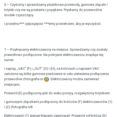
6 – Czyścimy i sprawdzamy plastikowe przewody, gumowe złączki i
trójniki czy nie są przetarte i popękane. Pryskamy do przewodów
środek czyszczący
i przedmu*** ojejciujejciu! ***emy powietrzem, aby je wyczyścić.
7 – Przykręcamy elektrozawory na miejsce. Sprawdzamy czy zostały
prawidłowo podłączone. Na pokrywie elektrozaworu znajduje się
numer
i napisy, „VAC” (F) i „OUT” (G) i (H), na króćcach z napisem VAC
założone są żółte gumowe pierścienie w celu ułatwienia podłączenia
przewodów (fotografia nr
. Elektrozawory można zamieniać
miejscami.
Przewód (E) podłączony jest do waku pompy, rozgałęziony trójnikiem
i gumowymi złączkami podłączony do króćców (F) elektrozaworów (1)
i (2) (fotografia nr8.
Elektrozawór (1) steruje klapami zawirowań. Przewód od króćca (G)