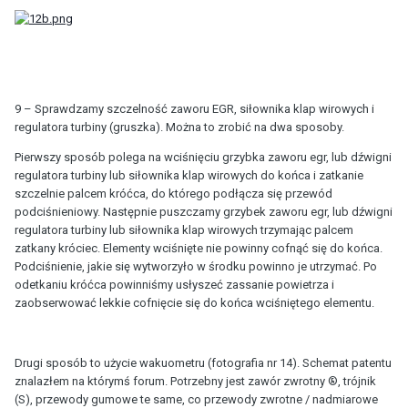
9 – Sprawdzamy szczelność zaworu EGR, siłownika klap wirowych i
regulatora turbiny (gruszka). Można to zrobić na dwa sposoby.
Pierwszy sposób polega na wciśnięciu grzybka zaworu egr, lub dźwigni
regulatora turbiny lub siłownika klap wirowych do końca i zatkanie
szczelnie palcem króćca, do którego podłącza się przewód
podciśnieniowy. Następnie puszczamy grzybek zaworu egr, lub dźwigni
regulatora turbiny lub siłownika klap wirowych trzymając palcem
zatkany króciec. Elementy wciśnięte nie powinny cofnąć się do końca.
Podciśnienie, jakie się wytworzyło w środku powinno je utrzymać. Po
odetkaniu króćca powinniśmy usłyszeć zassanie powietrza i
zaobserwować lekkie cofnięcie się do końca wciśniętego elementu.
Drugi sposób to użycie wakuometru (fotografia nr 14). Schemat patentu
znalazłem na którymś forum. Potrzebny jest zawór zwrotny ®, trójnik
(S), przewody gumowe te same, co przewody zwrotne / nadmiarowe