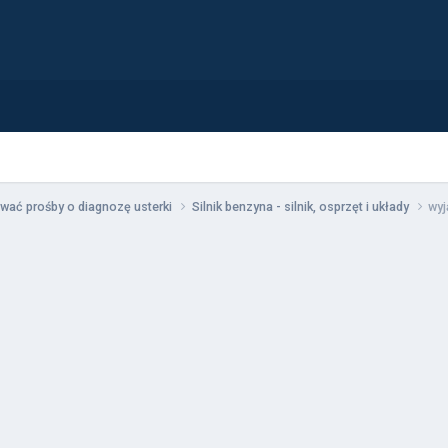
wać prośby o diagnozę usterki
Silnik benzyna - silnik, osprzęt i układy
wy