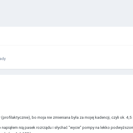
łady
rofilaktycznie), bo moja nie zmieniana była za mojej kadencji, czyli ok. 4,5 
o napiąłem nią pasek rozrządu i słychać "wycie" pompy na lekko podwyższo