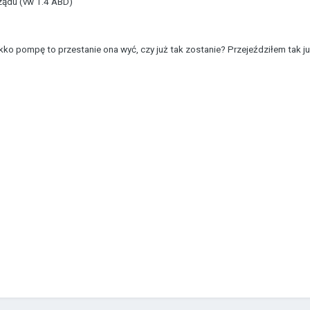
ządu (vw 1.4 ABD)
ekko pompę to przestanie ona wyć, czy już tak zostanie? Przejeździłem tak już