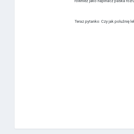
również jako napinacz paska rozr
Teraz pytanko: Czy jak poluźnię l