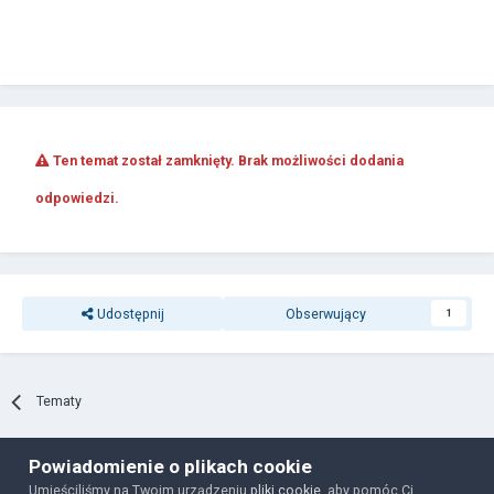
Ten temat został zamknięty. Brak możliwości dodania
odpowiedzi.
Udostępnij
Obserwujący
1
Tematy
Powiadomienie o plikach cookie
Polityka prywatności
Ciasteczka
Umieściliśmy na Twoim urządzeniu
pliki cookie
, aby pomóc Ci