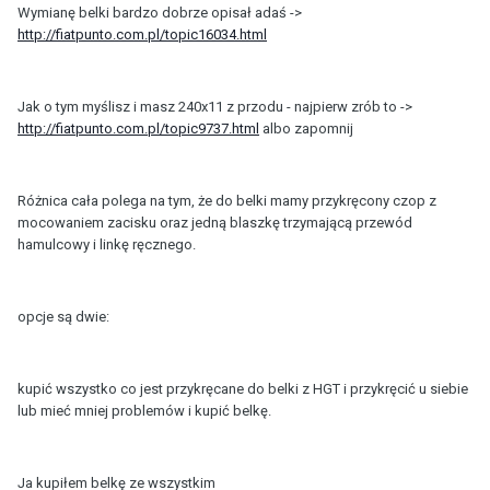
Wymianę belki bardzo dobrze opisał adaś ->
http://fiatpunto.com.pl/topic16034.html
Jak o tym myślisz i masz 240x11 z przodu - najpierw zrób to ->
http://fiatpunto.com.pl/topic9737.html
albo zapomnij
Różnica cała polega na tym, że do belki mamy przykręcony czop z
mocowaniem zacisku oraz jedną blaszkę trzymającą przewód
hamulcowy i linkę ręcznego.
opcje są dwie:
kupić wszystko co jest przykręcane do belki z HGT i przykręcić u siebie
lub mieć mniej problemów i kupić belkę.
Ja kupiłem belkę ze wszystkim