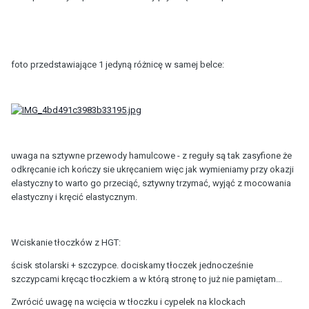
foto przedstawiające 1 jedyną różnicę w samej belce:
uwaga na sztywne przewody hamulcowe - z reguły są tak zasyfione że
odkręcanie ich kończy sie ukręcaniem więc jak wymieniamy przy okazji
elastyczny to warto go przeciąć, sztywny trzymać, wyjąć z mocowania
elastyczny i kręcić elastycznym.
Wciskanie tłoczków z HGT:
ścisk stolarski + szczypce. dociskamy tłoczek jednocześnie
szczypcami kręcąc tłoczkiem a w którą stronę to już nie pamiętam...
Zwrócić uwagę na wcięcia w tłoczku i cypelek na klockach