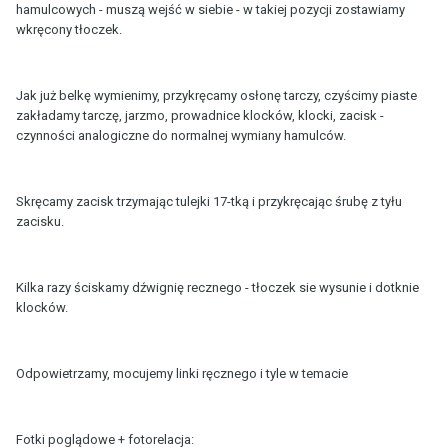
hamulcowych - muszą wejść w siebie - w takiej pozycji zostawiamy
wkręcony tłoczek.
Jak już belkę wymienimy, przykręcamy osłonę tarczy, czyścimy piaste
zakładamy tarczę, jarzmo, prowadnice klocków, klocki, zacisk -
czynności analogiczne do normalnej wymiany hamulców.
Skręcamy zacisk trzymając tulejki 17-tką i przykręcając śrubę z tyłu
zacisku.
Kilka razy ściskamy dźwignię recznego - tłoczek sie wysunie i dotknie
klocków.
Odpowietrzamy, mocujemy linki ręcznego i tyle w temacie
Fotki poglądowe + fotorelacja: