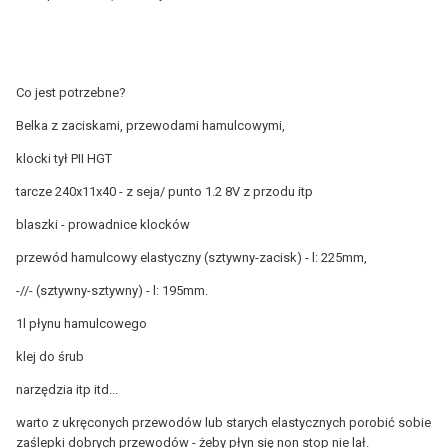
Co jest potrzebne?
Belka z zaciskami, przewodami hamulcowymi,
klocki tył PII HGT
tarcze 240x11x40 - z seja/ punto 1.2 8V z przodu itp
blaszki - prowadnice klocków
przewód hamulcowy elastyczny (sztywny-zacisk) - l: 225mm,
-//- (sztywny-sztywny) - l: 195mm.
1l płynu hamulcowego
klej do śrub
narzędzia itp itd...
warto z ukręconych przewodów lub starych elastycznych porobić sobie
zaślepki dobrych przewodów - żeby płyn się non stop nie lał.