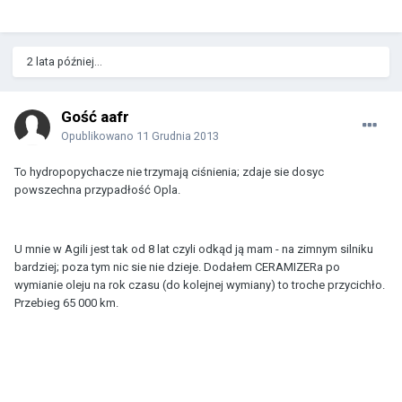
2 lata później...
Gość aafr
Opublikowano
11 Grudnia 2013
To hydropopychacze nie trzymają ciśnienia; zdaje sie dosyc
powszechna przypadłość Opla.
U mnie w Agili jest tak od 8 lat czyli odkąd ją mam - na zimnym silniku
bardziej; poza tym nic sie nie dzieje. Dodałem CERAMIZERa po
wymianie oleju na rok czasu (do kolejnej wymiany) to troche przycichło.
Przebieg 65 000 km.