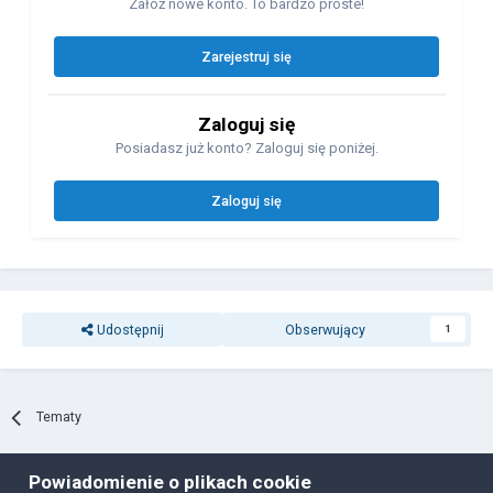
Załóż nowe konto. To bardzo proste!
Zarejestruj się
Zaloguj się
Posiadasz już konto? Zaloguj się poniżej.
Zaloguj się
Udostępnij
Obserwujący
1
Tematy
Powiadomienie o plikach cookie
Polityka prywatności
Ciasteczka