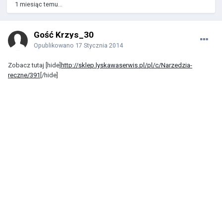
1 miesiąc temu...
Gość Krzys_30
Opublikowano
17 Stycznia 2014
Zobacz tutaj [hide]
http://sklep.lyskawaserwis.pl/pl/c/Narzedzia-
reczne/391
[/hide]