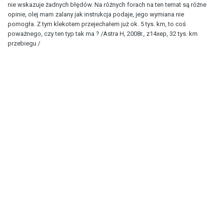
nie wskazuje żadnych błędów. Na różnych forach na ten temat są różne
opinie, olej mam zalany jak instrukcja podaje, jego wymiana nie
pomogła. Z tym klekotem przejechałem już ok. 5 tys. km, to coś
poważnego, czy ten typ tak ma ? /Astra H, 2008r., z14xep, 32 tys. km
przebiegu /