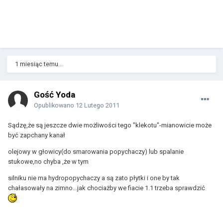
1 miesiąc temu...
Gość Yoda
Opublikowano
12 Lutego 2011
Sądzę,że są jeszcze dwie możliwości tego "klekotu"-mianowicie może
być zapchany kanał
olejowy w głowicy(do smarowania popychaczy) lub spalanie
stukowe,no chyba ,że w tym
silniku nie ma hydropopychaczy a są zato płytki i one by tak
chałasowały na zimno...jak chociażby we fiacie 1.1 trzeba sprawdzić