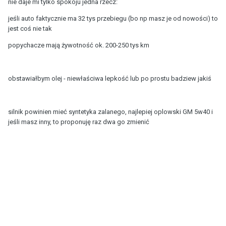
nie daje mi tylko spokoju jedna rzecz:
jeśli auto faktycznie ma 32 tys przebiegu (bo np masz je od nowości) to
jest coś nie tak
popychacze mają żywotność ok. 200-250 tys km
obstawiałbym olej - niewłaściwa lepkość lub po prostu badziew jakiś
silnik powinien mieć syntetyka zalanego, najlepiej oplowski GM 5w40 i
jeśli masz inny, to proponuję raz dwa go zmienić