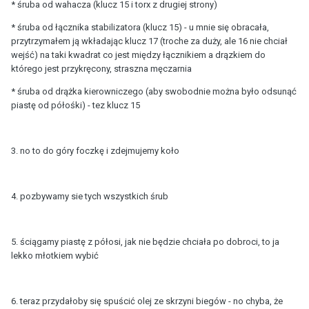
* śruba od wahacza (klucz 15 i torx z drugiej strony)
* śruba od łącznika stabilizatora (klucz 15) - u mnie się obracała,
przytrzymałem ją wkładając klucz 17 (troche za duży, ale 16 nie chciał
wejść) na taki kwadrat co jest między łącznikiem a drązkiem do
którego jest przykręcony, straszna męczarnia
* śruba od drążka kierowniczego (aby swobodnie można było odsunąć
piastę od półośki) - tez klucz 15
3. no to do góry foczkę i zdejmujemy koło
4. pozbywamy sie tych wszystkich śrub
5. ściągamy piastę z półosi, jak nie będzie chciała po dobroci, to ja
lekko młotkiem wybić
6. teraz przydałoby się spuścić olej ze skrzyni biegów - no chyba, że