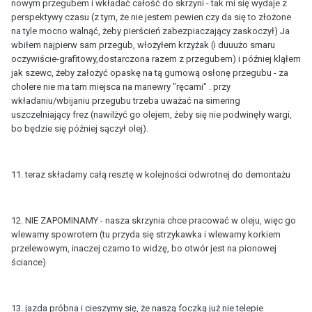
nowym przegubem i wkładać całość do skrzyni - tak mi się wydaje z
perspektywy czasu (z tym, że nie jestem pewien czy da się to złożone
na tyle mocno walnąć, żeby pierścień zabezpiaczający zaskoczył) Ja
wbiłem najpierw sam przegub, włożyłem krzyżak (i duuużo smaru
oczywiście-grafitowy,dostarczona razem z przegubem) i później kląłem
jak szewc, żeby założyć opaskę na tą gumową osłonę przegubu - za
cholere nie ma tam miejsca na manewry "ręcami" . przy
wkładaniu/wbijaniu przegubu trzeba uważać na simering
uszczelniający frez (nawilżyć go olejem, żeby się nie podwinęły wargi,
bo będzie się później sączył olej).
11. teraz składamy całą resztę w kolejności odwrotnej do demontażu
12. NIE ZAPOMINAMY - nasza skrzynia chce pracować w oleju, więc go
wlewamy spowrotem (tu przyda się strzykawka i wlewamy korkiem
przelewowym, inaczej czarno to widzę, bo otwór jest na pionowej
ściance)
13. jazda próbna i cieszymy się, że naszą foczką już nie telepie