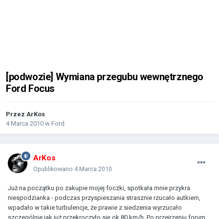
[podwozie] Wymiana przegubu wewnętrznego
Ford Focus
Przez
ArKos
4 Marca 2010
w
Ford
ArKos
Opublikowano
4 Marca 2010
Już na początku po zakupie mojej foczki, spotkała mnie przykra
niespodzianka - podczas przyspieszania strasznie rzucało autkiem,
wpadało w takie turbulencje, że prawie z siedzenia wyrzucało
szczególnie jak już przekroczyło się ok 80 km/h. Po przejrzeniu forum