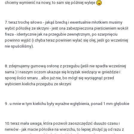
chcemy wymienić na nowy, to sam się później wyleje
7. teraz trochę siłowo - jakąś brechą i ewentualnie młotkiem musimy
wybić półośkę ze skrzyni - jest ona zabezpieczona pierścieniem wokół
freza - identycznie jak na przegubie zewnętrznym, po szarpnięciu
powinno wyjść (i chyba teraz powinien wylać się olej, jeśli go wcześniej
nie spuściliśmy).
8. zdejmujemy gumową osłonę z przegubu (jeśli nie spadła wcześniej
sama ) i naszym oczom ukazuje się krzyżak siedzący w gnieździe i
sporej ilości smaru ...albo już nie, bo mógł się wyciągnąć przed
wybiciem kielicha przegubu ze skrzyni
9 . u mnie w tym kielichu były wyraźne wgłębienia, ponad 1 mm głębokie
10. teraz mała uwaga, która pozwoli zaoszczędzić duuużo czasu i
nerwów - jak macie półośke na wierzchu, to lepiej złożyć ją od razu z