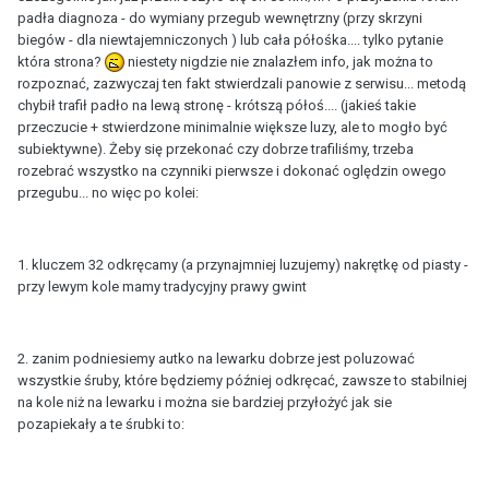
padła diagnoza - do wymiany przegub wewnętrzny (przy skrzyni
biegów - dla niewtajemniczonych ) lub cała półośka.... tylko pytanie
która strona?
niestety nigdzie nie znalazłem info, jak można to
rozpoznać, zazwyczaj ten fakt stwierdzali panowie z serwisu... metodą
chybił trafił padło na lewą stronę - krótszą półoś.... (jakieś takie
przeczucie + stwierdzone minimalnie większe luzy, ale to mogło być
subiektywne). Żeby się przekonać czy dobrze trafiliśmy, trzeba
rozebrać wszystko na czynniki pierwsze i dokonać oględzin owego
przegubu... no więc po kolei:
1. kluczem 32 odkręcamy (a przynajmniej luzujemy) nakrętkę od piasty -
przy lewym kole mamy tradycyjny prawy gwint
2. zanim podniesiemy autko na lewarku dobrze jest poluzować
wszystkie śruby, które będziemy później odkręcać, zawsze to stabilniej
na kole niż na lewarku i można sie bardziej przyłożyć jak sie
pozapiekały a te śrubki to: