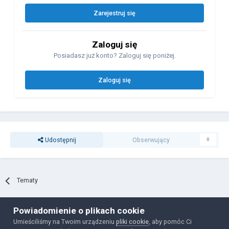
Zarejestruj się
Zaloguj się
Posiadasz już konto? Zaloguj się poniżej.
Zaloguj się
Udostępnij
Obserwujący
0
Tematy
Powiadomienie o plikach cookie
Polityka prywatności
Ciasteczka
Umieściliśmy na Twoim urządzeniu
pliki cookie
, aby pomóc Ci
Powered by Invision Community