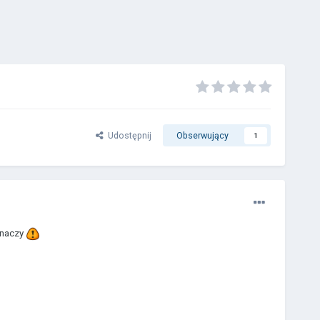
Udostępnij
Obserwujący
1
znaczy