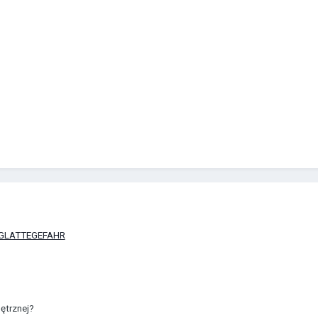
pl|GLATTEGEFAHR
ętrznej?