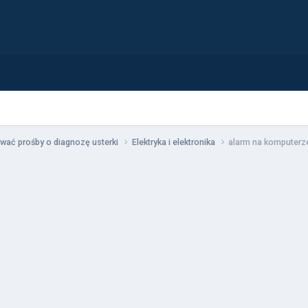
wać prośby o diagnozę usterki
Elektryka i elektronika
alarm na komputerze