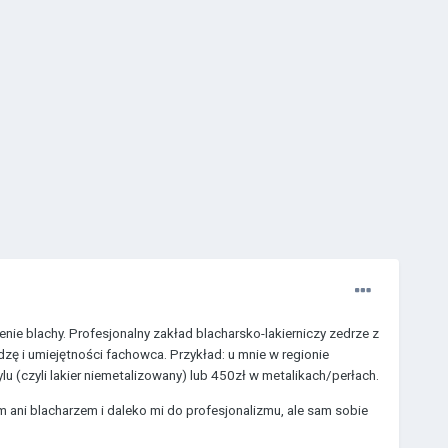
nie blachy. Profesjonalny zakład blacharsko-lakierniczy zedrze z
zę i umiejętności fachowca. Przykład: u mnie w regionie
lu (czyli lakier niemetalizowany) lub 450zł w metalikach/perłach.
 ani blacharzem i daleko mi do profesjonalizmu, ale sam sobie