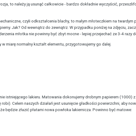
orozja, to należy ją usunąć całkowicie - bardzo dokładnie wyczyścić, przeszl
echaniczne, czyli odkształcenia blachy, to małym młoteczkiem na twardym 
lepiemy. Jak? Od wewnątrz do zewnątrz. W przypadku poniżej na zdjęciu, zac
derzenia młotka nie powinny być zbyt mocne - lepiej przejechać ze 3-4 razy de
 w miarę normalny kształt elementu, przygotowujemy go dalej.
ie istniejącego lakieru. Matowania dokonujemy drobnym papierem (1000) z
 robi). Celem naszych działań jest usunięcie gładkości powierzchni, aby nowy
że będzie złazić płatami nowa powłoka lakiernicza. Powinno być matowe: