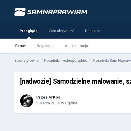
Przeglądaj
Cała aktywność
Redakcja
Forum
Regulamin
Administracja
Strona główna
Poradniki i wideoporadniki
Poradniki Sam Napra
[nadwozie] Samodzielne malowanie, sz
Przez
ArKos
2 Marca 2010
w
Ogólne