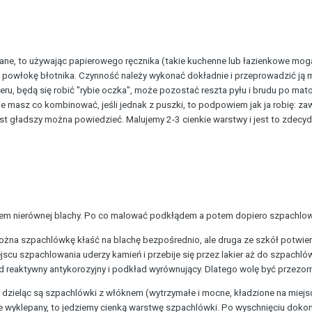
owane, to używając papierowego ręcznika (takie kuchenne lub łazienkowe mo
powłokę błotnika. Czynność należy wykonać dokładnie i przeprowadzić ją 
ru, będą się robić "rybie oczka", może pozostać reszta pyłu i brudu po mato
ie masz co kombinować, jeśli jednak z puszki, to podpowiem jak ja robię: zaw
 jest gładszy można powiedzieć. Malujemy 2-3 cienkie warstwy i jest to zdecy
lem nierównej blachy. Po co malować podkłądem a potem dopiero szpachlo
można szpachlówkę kłaść na blachę bezpośrednio, ale druga ze szkół potwier
ejscu szpachlowania uderzy kamień i przebije się przez lakier aż do szpachló
 reaktywny antykorozyjny i podkład wyrównujący. Dlatego wolę być przezorn
 dzieląc są szpachlówki z włóknem (wytrzymałe i mocne, kładzione na miejsc
e wyklepany, to jedziemy cienką warstwę szpachlówki. Po wyschnięciu doko