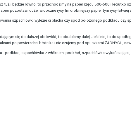
 tuż i będzie równo, to przechodzimy na papier rzędu 500-600 i leciutko sz
apier pozostawi duże, widoczne rysy. Im drobniejszy papier tym rysy łatwiej w
fowania szpachlówki wylezie ci blacha czy spod położonego podkładu czy spo
adającym się do dalszej obrówbki, to obrabiamy dalej. Jeśli nie, to do upadł
alcami po powierzchni błotnika i nie czujemy pod opuszkami ŻADNYCH, nawe
a - podkład, szpachlówka z włóknem, podkład, szpachlówka wykańczająca, p