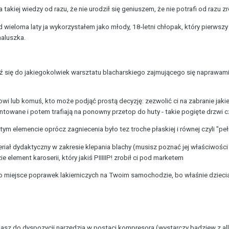
takiej wiedzy od razu, że nie urodził się geniuszem, że nie potrafi od razu z
wieloma laty ja wykorzystałem jako młody, 18-letni chłopak, który pierwszy
aluszka.
ź się do jakiegokolwiek warsztatu blacharskiego zajmującego się naprawami
wi lub komuś, kto może podjąć prostą decyzję: zezwolić ci na zabranie jakie
owane i potem trafiają na ponowny przetop do huty - takie pogięte drzwi c
 tym elemencie oprócz zagniecenia było tez troche płaskiej i równej czyli "p
eriał dydaktyczny w zakresie klepania blachy (musisz poznać jej właściwości 
ement karoserii, który jakiś PIIIIIP! zrobił ci pod marketem
to miejsce poprawek lakierniczych na Twoim samochodzie, bo właśnie dziecia
z do dyspozycji narzędzia w postaci kompresora (wystarczy badziew z allegr