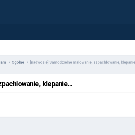
wiam
Ogólne
[nadwozie] Samodzielne malowanie, szpachlowanie, klepanie.
pachlowanie, klepanie...