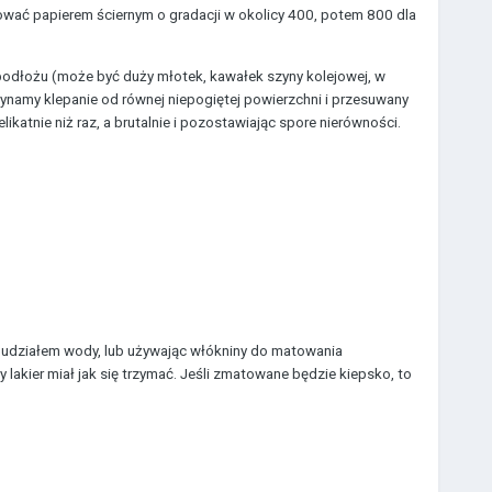
ifować papierem ściernym o gradacji w okolicy 400, potem 800 dla
podłożu (może być duży młotek, kawałek szyny kolejowej, w
zynamy klepanie od równej niepogiętej powierzchni i przesuwany
likatnie niż raz, a brutalnie i pozostawiając spore nierówności.
 udziałem wody, lub używając włókniny do matowania
 lakier miał jak się trzymać. Jeśli zmatowane będzie kiepsko, to