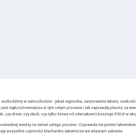
ś uszkodzimy w samochodzie - jakaś wgniotka, zarysowanie lakieru, uszkodze
 jest najkosztowniejsza w tym całym procesie i tak naprawdę płacisz za wied
, czy drzwi, czy dach, czy tylko listwa nd zderzakiem) kosztuje 300zł w akry
owiedniej wiedzy na temat całego procesu. Coprawda nie jestem lakiernikiem
nuję wszystkie czynności blacharsko-lakiernicze we własnym zakresie.