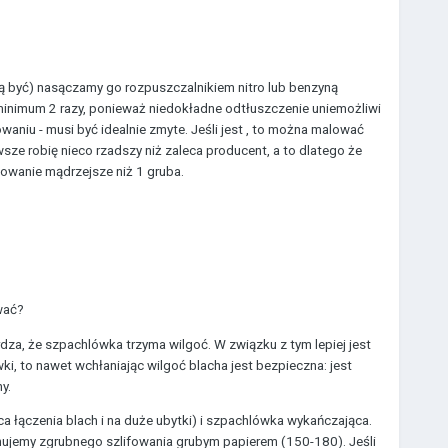
gą być) nasączamy go rozpuszczalnikiem nitro lub benzyną
minimum 2 razy, ponieważ niedokładne odtłuszczenie uniemożliwi
waniu - musi być idealnie zmyte. Jeśli jest , to można malować
sze robię nieco rzadszy niż zaleca producent, a to dlatego że
dowanie mądrzejsze niż 1 gruba.
wać?
dza, że szpachlówka trzyma wilgoć. W związku z tym lepiej jest
wki, to nawet wchłaniając wilgoć blacha jest bezpieczna: jest
y.
a łączenia blach i na duże ubytki) i szpachlówka wykańczająca.
nujemy zgrubnego szlifowania grubym papierem (150-180). Jeśli