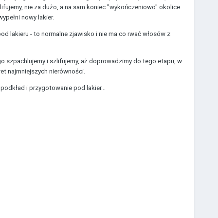
lifujemy, nie za dużo, a na sam koniec "wykończeniowo" okolice
ypełni nowy lakier.
d lakieru - to normalne zjawisko i nie ma co rwać włosów z
ego szpachlujemy i szlifujemy, aż doprowadzimy do tego etapu, w
t najmniejszych nierówności.
odkład i przygotowanie pod lakier...