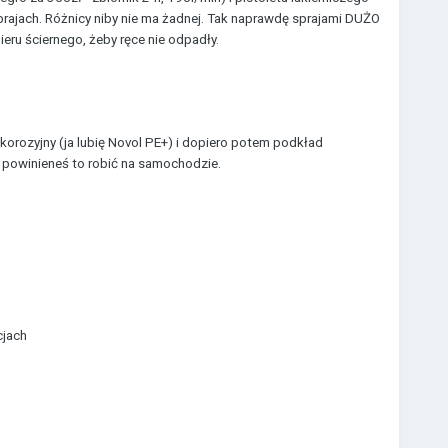
 sprajach. Różnicy niby nie ma żadnej. Tak naprawdę sprajami DUŻO
ieru ściernego, żeby ręce nie odpadły.
orozyjny (ja lubię Novol PE+) i dopiero potem podkład
ak powinieneś to robić na samochodzie.
cjach