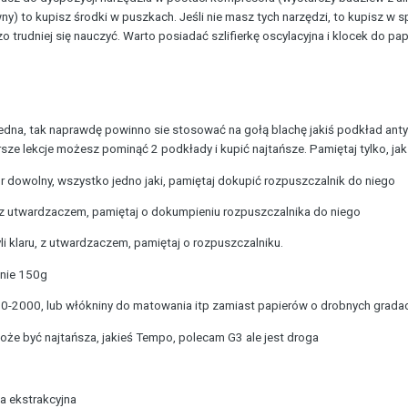
awny) to kupisz środki w puszkach. Jeśli nie masz tych narzędzi, to kupisz w
zo trudniej się nauczyć. Warto posiadać szlifierkę oscylacyjna i klocek do pap
edna, tak naprawdę powinno sie stosować na gołą blachę jakiś podkład antyk
ersze lekcje możesz pominąć 2 podkłady i kupić najtańsze. Pamiętaj tylko, j
or dowolny, wszystko jedno jaki, pamiętaj dokupić rozpuszczalnik do niego
 z utwardzaczem, pamiętaj o dokumpieniu rozpuszczalnika do niego
i klaru, z utwardzaczem, pamiętaj o rozpuszczalniku.
anie 150g
150-2000, lub włókniny do matowania itp zamiast papierów o drobnych grada
oże być najtańsza, jakieś Tempo, polecam G3 ale jest droga
na ekstrakcyjna