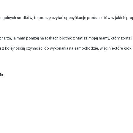
zególnych środków, to proszę czytać specyfikacje producentów w jakich prop
arza, ja mam poniżej na fotkach błotnik z Matiza mojej mamy, który został n
 z kolejnością czynności do wykonania na samochodzie, więc niektóre krok
u.