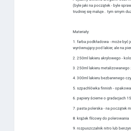
(byle jaki na początek - byle spr
trudniej się maluje... tym smym du
Materiały:
1. farba podkładowa - może być j
wyrównujący pod lakier, ale na pi
2. 250ml lakieru akrylowego - kol
3. 250ml lakieru metalizowanego
4. 300ml lakieru bezbarwnego czyl
5. szpachlówka finnish - opakow
6. papiery ścierne o gradacjach 
7. pasta polerska - na początek m
8. krążek filcowy do polerowania
9. rozpuszczalnik nitro lub benzy