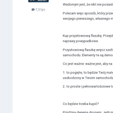
Wadomym jest, że nikt nie posiada 
7,3 tys.
Polecam więc sposób, który przed 
swojego pierwszego, własnego m
Kup przysłowiową flaszkę. Przejd
naprawy powypadkowe.
Przysłowiową flaszkę wręcz szefo
samochodu. Elementy te są demont
Co jest ważne: ważne jest, aby na
1. to pogięte, to będzie Twój mat
uszkodzony w Twoim samochodzie el
2. to proste i pełnowartościowe 
Co będzie trzeba kupić?
Pójdźmy dwiema drogami. Jeśli mas