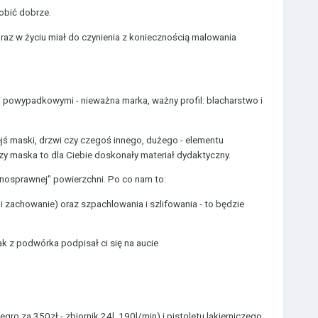
robić dobrze.
 raz w życiu miał do czynienia z koniecznością malowania
 powypadkowymi - nieważna marka, ważny profil: blacharstwo i
jś maski, drzwi czy czegoś innego, dużego - elementu
zy maska to dla Ciebie doskonały materiał dydaktyczny.
ełnosprawnej" powierzchni. Po co nam to:
i zachowanie) oraz szpachlowania i szlifowania - to będzie
k z podwórka podpisał ci się na aucie
o za 350zł - zbiornik 24l, 190l/min) i pistoletu lakierniczego