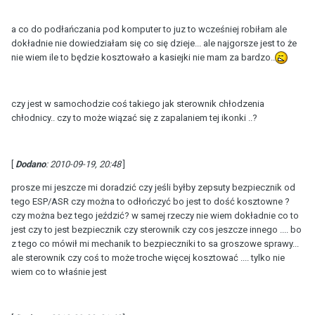
a co do podłańczania pod komputer to juz to wcześniej robiłam ale
dokładnie nie dowiedziałam się co się dzieje... ale najgorsze jest to że
nie wiem ile to będzie kosztowało a kasiejki nie mam za bardzo..
czy jest w samochodzie coś takiego jak sterownik chłodzenia
chłodnicy.. czy to może wiązać się z zapalaniem tej ikonki ..?
[
Dodano
: 2010-09-19, 20:48
]
prosze mi jeszcze mi doradzić czy jeśli byłby zepsuty bezpiecznik od
tego ESP/ASR czy można to odłończyć bo jest to dość kosztowne ?
czy można bez tego jeździć? w samej rzeczy nie wiem dokładnie co to
jest czy to jest bezpiecznik czy sterownik czy cos jeszcze innego .... bo
z tego co mówił mi mechanik to bezpieczniki to sa groszowe sprawy...
ale sterownik czy coś to może troche więcej kosztować .... tylko nie
wiem co to właśnie jest