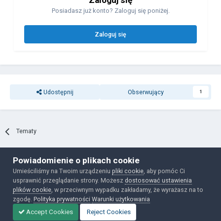
Posiadasz już konto? Zaloguj się poniżej.
Zaloguj się
Udostępnij
Obserwujący
1
Tematy
Powiadomienie o plikach cookie
Polityka prywatności
Ciasteczka
Umieściliśmy na Twoim urządzeniu
pliki cookie
, aby pomóc Ci
Powered by Invision Community
usprawnić przeglądanie strony. Możesz
dostosować ustawienia
plików cookie
, w przeciwnym wypadku zakładamy, że wyrażasz na to
zgodę.
Polityka prywatności
Warunki użytkowania
Accept Cookies
Reject Cookies