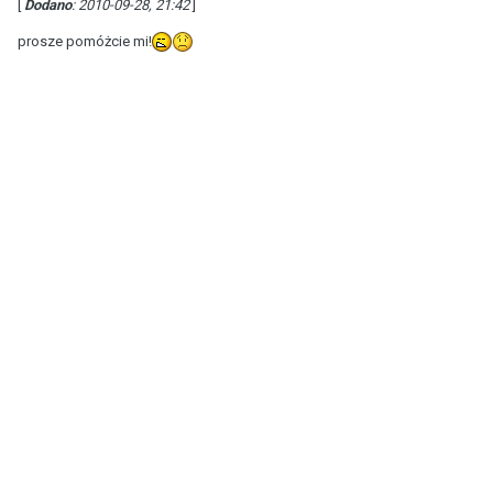
[
Dodano
: 2010-09-28, 21:42
]
prosze pomóżcie mi!