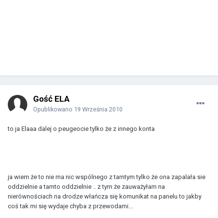
Gość ELA
Opublikowano
19 Września 2010
to ja Elaaa dalej o peugeocie tylko że z innego konta
ja wiem że to nie ma nic wspólnego z tamtym tylko że ona zapalała sie
oddzielnie a tamto oddzielnie .. z tym że zauważyłam na
nierównościach na drodze włańcza się komunikat na panelu to jakby
coś tak mi się wydaje chyba z przewodami...