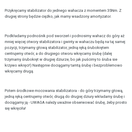
Przykręcamy stabilizator do jednego wahacza z momentem 35Nm. Z
drugiej strony będzie ciężko, jak mamy wsadzony amortyzator.
Podkładamy podnośnik pod sworzeń i podnosimy wahacz do góry aż
mniej więcej otwory stabilizatora i gwinty w wahaczu będą na taj samej
pozycji, trzymamy głową stabilizator, jedną ręką śrubokrętem
centrujemy otwór, a do drugiego otworu wkręcamy śrubę (dalej
trzymamy śrubokręt w drugiej dziurze, bo jak puścimy to śruba sie
krzywo wkręci!) Następnie dociągamy tamtą śrubę i bezproblemowo
wkręcamy drugą.
Potem środkowe mocowania stabilizatora - do góry trzymamy głową,
jedną ręką centrujemy otwór, drugą do drugiej dziury wkładamy śrubę i
dociągamy ją - UWAGA należy uważnie obserwować śrubę, żeby prosto
się wkręciła!