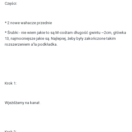
Części:
* 2 nowe wahacze przednie
* Śrubki - nie wiem jakie to są M-cośtam długość gwintu ~2cm, główka
13, najmocniejsze jakie są. Najlepiej, żeby były zakończone takim
rozszerzeniem a'la podkładka.
Krok 1:
Wjeżdżamy na kanał.
Krok 2: