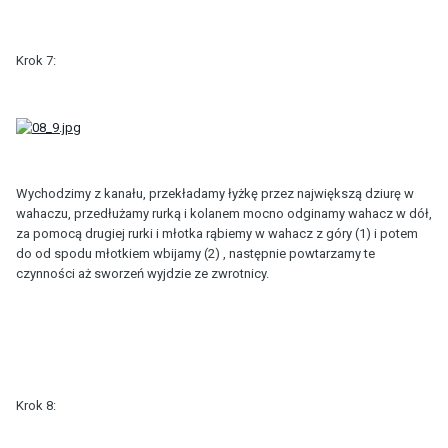
Krok 7:
Wychodzimy z kanału, przekładamy łyżkę przez największą dziurę w
wahaczu, przedłużamy rurką i kolanem mocno odginamy wahacz w dół,
za pomocą drugiej rurki i młotka rąbiemy w wahacz z góry (1) i potem
do od spodu młotkiem wbijamy (2) , następnie powtarzamy te
czynności aż sworzeń wyjdzie ze zwrotnicy.
Krok 8: