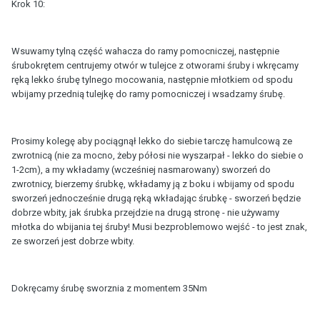
Krok 10:
Wsuwamy tylną część wahacza do ramy pomocniczej, następnie
śrubokrętem centrujemy otwór w tulejce z otworami śruby i wkręcamy
ręką lekko śrubę tylnego mocowania, następnie młotkiem od spodu
wbijamy przednią tulejkę do ramy pomocniczej i wsadzamy śrubę.
Prosimy kolegę aby pociągnął lekko do siebie tarczę hamulcową ze
zwrotnicą (nie za mocno, żeby półosi nie wyszarpał - lekko do siebie o
1-2cm), a my wkładamy (wcześniej nasmarowany) sworzeń do
zwrotnicy, bierzemy śrubkę, wkładamy ją z boku i wbijamy od spodu
sworzeń jednocześnie drugą ręką wkładając śrubkę - sworzeń będzie
dobrze wbity, jak śrubka przejdzie na drugą stronę - nie używamy
młotka do wbijania tej śruby! Musi bezproblemowo wejść - to jest znak,
ze sworzeń jest dobrze wbity.
Dokręcamy śrubę sworznia z momentem 35Nm