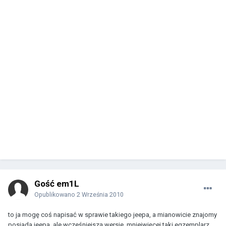
Gość em1L
Opublikowano
2 Września 2010
to ja mogę coś napisać w sprawie takiego jeepa, a mianowicie znajomy
posiada jeepa, ale wcześniejszą wersje, mniejwięcej taki egzemplarz