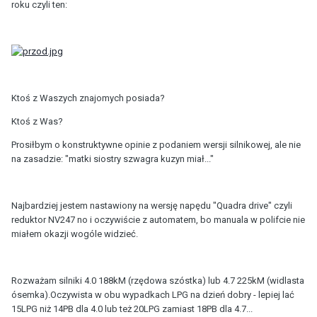
roku czyli ten:
Ktoś z Waszych znajomych posiada?
Ktoś z Was?
Prosiłbym o konstruktywne opinie z podaniem wersji silnikowej, ale nie
na zasadzie: "matki siostry szwagra kuzyn miał..."
Najbardziej jestem nastawiony na wersję napędu "Quadra drive" czyli
reduktor NV247 no i oczywiście z automatem, bo manuala w polifcie nie
miałem okazji wogóle widzieć.
Rozważam silniki 4.0 188kM (rzędowa szóstka) lub 4.7 225kM (widlasta
ósemka).Oczywista w obu wypadkach LPG na dzień dobry - lepiej lać
15LPG niż 14PB dla 4.0 lub też 20LPG zamiast 18PB dla 4.7...