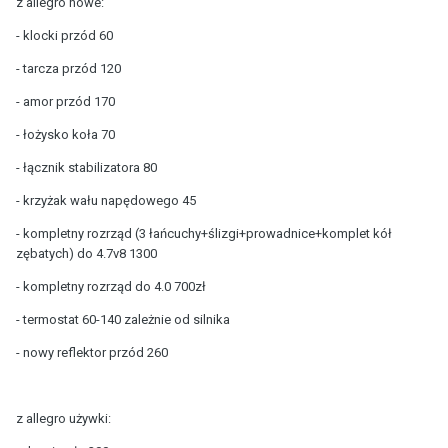
z allegro nowe:
- klocki przód 60
- tarcza przód 120
- amor przód 170
- łożysko koła 70
- łącznik stabilizatora 80
- krzyżak wału napędowego 45
- kompletny rozrząd (3 łańcuchy+ślizgi+prowadnice+komplet kół
zębatych) do 4.7v8 1300
- kompletny rozrząd do 4.0 700zł
- termostat 60-140 zależnie od silnika
- nowy reflektor przód 260
z allegro używki: