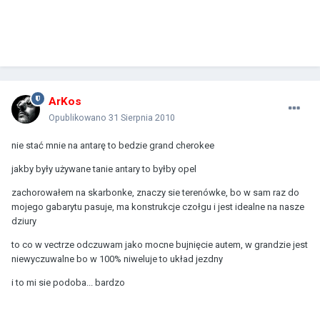
ArKos
Opublikowano
31 Sierpnia 2010
nie stać mnie na antarę to bedzie grand cherokee
jakby były używane tanie antary to byłby opel
zachorowałem na skarbonke, znaczy sie terenówke, bo w sam raz do
mojego gabarytu pasuje, ma konstrukcje czołgu i jest idealne na nasze
dziury
to co w vectrze odczuwam jako mocne bujnięcie autem, w grandzie jest
niewyczuwalne bo w 100% niweluje to układ jezdny
i to mi sie podoba... bardzo