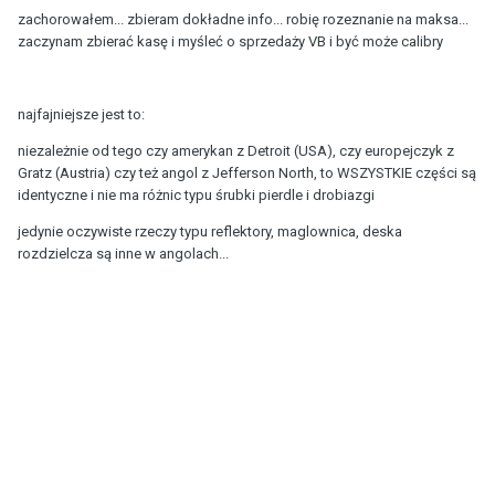
zachorowałem... zbieram dokładne info... robię rozeznanie na maksa...
zaczynam zbierać kasę i myśleć o sprzedaży VB i być może calibry
najfajniejsze jest to:
niezależnie od tego czy amerykan z Detroit (USA), czy europejczyk z
Gratz (Austria) czy też angol z Jefferson North, to WSZYSTKIE części są
identyczne i nie ma różnic typu śrubki pierdle i drobiazgi
jedynie oczywiste rzeczy typu reflektory, maglownica, deska
rozdzielcza są inne w angolach...