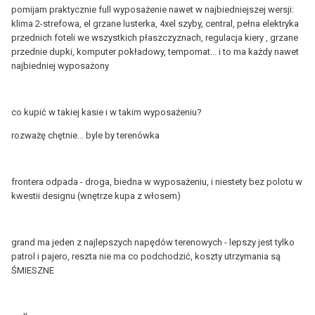
pomijam praktycznie full wyposażenie nawet w najbiedniejszej wersji:
klima 2-strefowa, el grzane lusterka, 4xel szyby, central, pełna elektryka
przednich foteli we wszystkich płaszczyznach, regulacja kiery , grzane
przednie dupki, komputer pokładowy, tempomat... i to ma każdy nawet
najbiedniej wyposażony
co kupić w takiej kasie i w takim wyposażeniu?
rozważę chętnie... byle by terenówka
frontera odpada - droga, biedna w wyposażeniu, i niestety bez polotu w
kwestii designu (wnętrze kupa z włosem)
grand ma jeden z najlepszych napędów terenowych - lepszy jest tylko
patrol i pajero, reszta nie ma co podchodzić, koszty utrzymania są
ŚMIESZNE