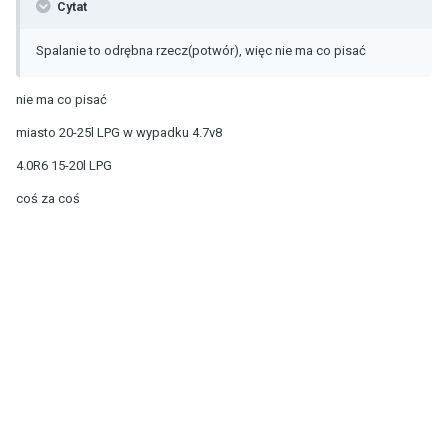
Cytat
Spalanie to odrębna rzecz(potwór), więc nie ma co pisać
nie ma co pisać
miasto 20-25l LPG w wypadku 4.7v8
4.0R6 15-20l LPG
coś za coś