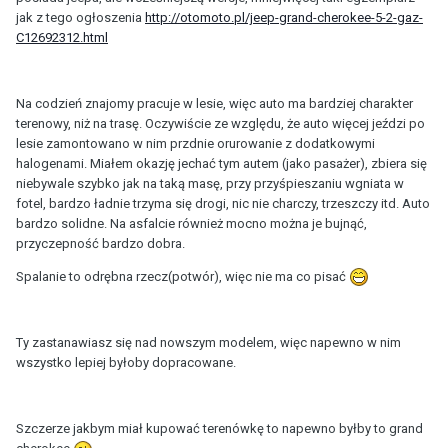
jak z tego ogłoszenia
http://otomoto.pl/jeep-grand-cherokee-5-2-gaz-
C12692312.html
Na codzień znajomy pracuje w lesie, więc auto ma bardziej charakter
terenowy, niż na trasę. Oczywiście ze względu, że auto więcej jeździ po
lesie zamontowano w nim przdnie orurowanie z dodatkowymi
halogenami. Miałem okazję jechać tym autem (jako pasażer), zbiera się
niebywale szybko jak na taką masę, przy przyśpieszaniu wgniata w
fotel, bardzo ładnie trzyma się drogi, nic nie charczy, trzeszczy itd. Auto
bardzo solidne. Na asfalcie również mocno można je bujnąć,
przyczepność bardzo dobra.
Spalanie to odrębna rzecz(potwór), więc nie ma co pisać
Ty zastanawiasz się nad nowszym modelem, więc napewno w nim
wszystko lepiej byłoby dopracowane.
Szczerze jakbym miał kupować terenówkę to napewno byłby to grand