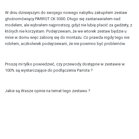
W dniu dzisiejszym do swojego nowego nabytku zakupiłem zestaw
głośnomówiący PARROT CK 3000. Długo się zastanawiałem nad
modelem, ale wybrałem najprostszy, gdyż nie lubię płacić za gadżety, z
których nie korzystam. Podejrzewam, że we wtorek zestaw będzie u
mnie w domu więc zabiorę się do montażu. Co prawda nigdy tego nie
robiłem, aczkolwiek podejrzewam, że nie powinno być problemów.
Proszę mi tylko powiedzieć, czy przewody dostępne w zestawie w
100% są wystarczające do podłączenia Parrota ?
Jakie są Wasze opinie na temat tego zestawu ?