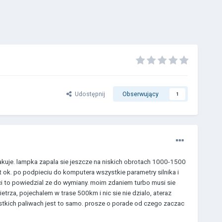
Udostępnij
Obserwujący
1
akuje. lampka zapala sie jeszcze na niskich obrotach 1000-1500
st ok. po podpieciu do komputera wszystkie parametry silnika i
poci to powiedzial ze do wymiany. moim zdaniem turbo musi sie
ietrza, pojechalem w trase 500km i nic sie nie dzialo, ateraz
stkich paliwach jest to samo. prosze o porade od czego zaczac