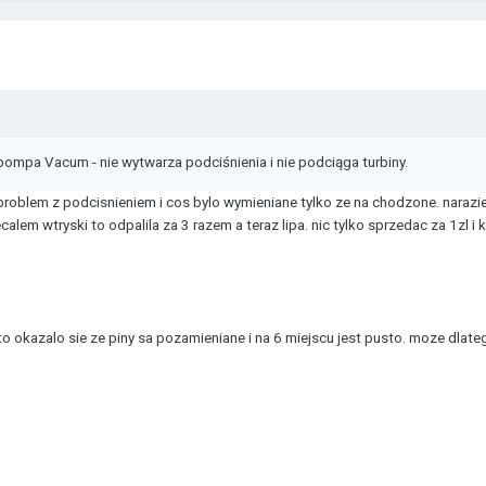
mpa Vacum - nie wytwarza podciśnienia i nie podciąga turbiny.
problem z podcisnieniem i cos bylo wymieniane tylko ze na chodzone. narazie 
calem wtryski to odpalila za 3 razem a teraz lipa. nic tylko sprzedac za 1zl 
o okazalo sie ze piny sa pozamieniane i na 6 miejscu jest pusto. moze dlate