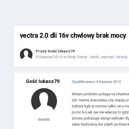
vectra 2.0 dli 16v chwlowy brak mocy
Przez Gość lukasz79
4 Sierpnia 2010
w
Silnik Diesel - silnik, osprzęt i układy
Gość lukasz79
Opublikowano
4 Sierpnia 2010
Witam problem polega na chwilowe
obr. niema znaczenia czy cieply,c
turbiny byly w normie tylko ze u 
pocic bo jak sie nie wlacza to gdzi
znowu pokazuje swoje wybryki. By
Guests
zeby fachowcy nie zdarli ze mnie k