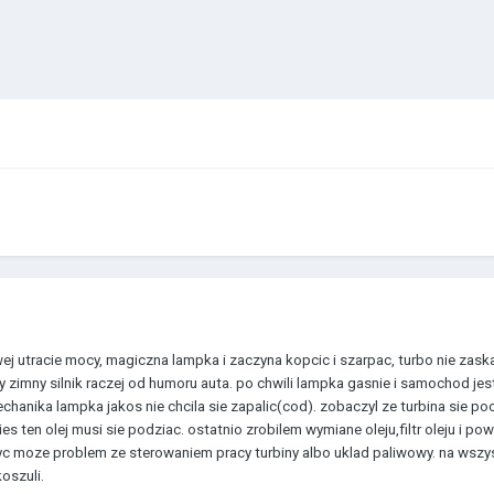
j utracie mocy, magiczna lampka i zaczyna kopcic i szarpac, turbo nie zask
zy zimny silnik raczej od humoru auta. po chwili lampka gasnie i samochod je
mechanika lampka jakos nie chcila sie zapalic(cod). zobaczyl ze turbina sie 
es ten olej musi sie podziac. ostatnio zrobilem wymiane oleju,filtr oleju i pow
c moze problem ze sterowaniem pracy turbiny albo uklad paliwowy. na wszy
oszuli.