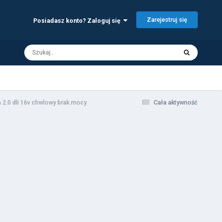
Zarejestruj się
Posiadasz konto? Zaloguj się
a 2.0 dli 16v chwlowy brak mocy
Cała aktywność