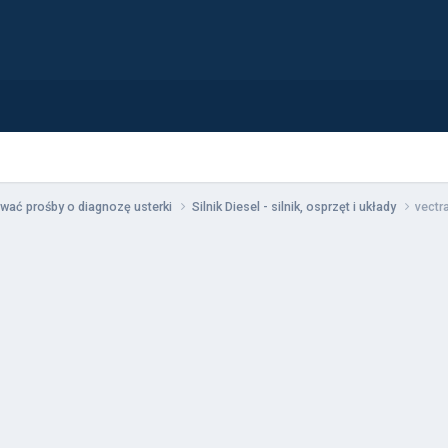
wać prośby o diagnozę usterki
Silnik Diesel - silnik, osprzęt i układy
vectr