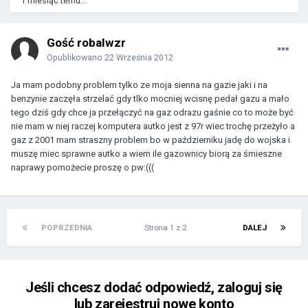
1 miesiąc temu...
Gość robalwzr
Opublikowano
22 Września 2012
Ja mam podobny problem tylko ze moja sienna na gazie jaki i na
benzynie zaczęła strzelać gdy tlko mocniej wcisnę pedał gazu a mało
tego dziś gdy chce ja przełączyć na gaz odrazu gaśnie co to może być
nie mam w niej raczej komputera autko jest z 97r wiec trochę przeżyło a
gaz z 2001 mam straszny problem bo w październiku jadę do wojska i
muszę miec sprawne autko a wiem ile gazownicy biorą za śmieszne
naprawy pomożecie proszę o pw:(((
POPRZEDNIA
Strona 1 z 2
DALEJ
Jeśli chcesz dodać odpowiedź, zaloguj się
lub zarejestruj nowe konto