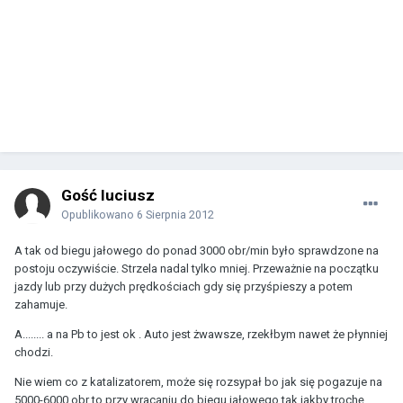
Gość luciusz
Opublikowano
6 Sierpnia 2012
A tak od biegu jałowego do ponad 3000 obr/min było sprawdzone na
postoju oczywiście. Strzela nadal tylko mniej. Przeważnie na początku
jazdy lub przy dużych prędkościach gdy się przyśpieszy a potem
zahamuje.
A........ a na Pb to jest ok . Auto jest żwawsze, rzekłbym nawet że płynniej
chodzi.
Nie wiem co z katalizatorem, może się rozsypał bo jak się pogazuje na
5000-6000 obr to przy wracaniu do biegu jałowego tak jakby trochę