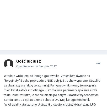
Gość luciusz
Opublikowano
6 Sierpnia 2012
Właśnie wróciłem od innego gazownika. Zmieniłem świece na
"łoryginały" Bosha poprzednie NGK były już trochę wypalone. Strzeliło
ze dwa razy ale jakby teraz mniej. Pan gazownik mówi, że mogę nie
mieć katalizatora i to dlatego. Gaz ma inne parametry spalania i robi
takie "bum" w rurze, które się niesie po całym układzie wydechowym.
Sonda lambda sprawdzona i chodzi OK. Mój kolega mechanik
"wydrapał" katalizator w Astrze G u swojej siostry, która też na LPG