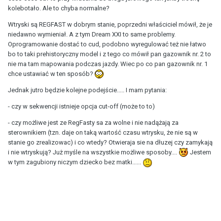
kolebotało. Ale to chyba normalne?
Wtryski są REGFAST w dobrym stanie, poprzedni właściciel mówił, że je
niedawno wymieniał. A z tym Dream XXI to same problemy.
Oprogramowanie dostać to cud, podobno wyregulować też nie łatwo
bo to taki prehistoryczny model i z tego co mówił pan gazownik nr. 2 to
nie ma tam mapowania podczas jazdy. Wiec po co pan gazownik nr. 1
chce ustawiać w ten sposób?
Jednak jutro będzie kolejne podejście..... I mam pytania:
- czy w sekwencji istnieje opcja cut-off (może to to)
- czy możliwe jest ze RegFasty sa za wolne i nie nadążają za
sterownikiem (tzn. daje on taką wartość czasu wtrysku, że nie są w
stanie go zrealizowac) i co wtedy? Otwieraja sie na dłuzej czy zamykają
i nie wtryskują? Już myśle na wszystkie możliwe sposoby....
Jestem
w tym zagubiony niczym dziecko bez matki......