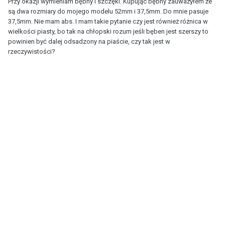
Przy okazji wymieniam bębny i szczęki. Kupując bębny zauważyłem że
są dwa rozmiary do mojego modelu 52mm i 37,5mm. Do mnie pasuje
37,5mm. Nie mam abs. I mam takie pytanie czy jest również różnica w
wielkości piasty, bo tak na chłopski rozum jeśli bęben jest szerszy to
powinien być dalej odsadzony na piaście, czy tak jest w
rzeczywistości?