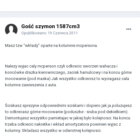
Gość szymon 1587cm3
Opublikowano
19 Czerwca 2011
Masz tzw "wkłady" oparte na kolumnie mcpersona.
Nalezy wyjac caly mcperson czyli odkrecic sworzen wahacza i
koncówke drazka kierowniczego, zacisk hamulcowy i na koncu górne
mocowanie (pod maska) Jak wszystko odkrecisz to wyciagasz cala
kolumne zawieszenia z auta.
Ściskasz sprezyne odpowiednimi sciskami i dopiero jak ja poluzujesz
to odkrecasz górne mocowanie (poduszke - sruba pod dekielkiem).
Demontujesz wszystko pamietajac w jakiej bylo kolejnosci. Na koncu
trzeba odkrecic nakretke i wkład amortyzatora powinien wyjsc z
kolumny. Składasz wszystko w odwrotnej kolejnosci.