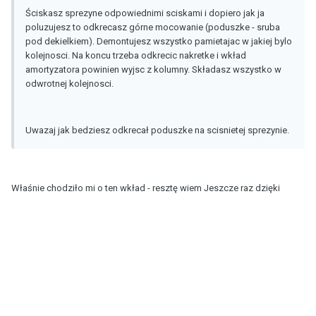
Ściskasz sprezyne odpowiednimi sciskami i dopiero jak ja
poluzujesz to odkrecasz górne mocowanie (poduszke - sruba
pod dekielkiem). Demontujesz wszystko pamietajac w jakiej bylo
kolejnosci. Na koncu trzeba odkrecic nakretke i wkład
amortyzatora powinien wyjsc z kolumny. Składasz wszystko w
odwrotnej kolejnosci.
Uwazaj jak bedziesz odkrecał poduszke na scisnietej sprezynie.
Właśnie chodziło mi o ten wkład - resztę wiem Jeszcze raz dzięki