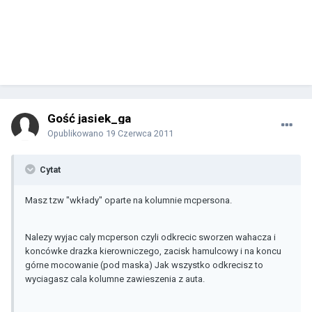
Gość jasiek_ga
Opublikowano
19 Czerwca 2011
Cytat
Masz tzw "wkłady" oparte na kolumnie mcpersona.
Nalezy wyjac caly mcperson czyli odkrecic sworzen wahacza i
koncówke drazka kierowniczego, zacisk hamulcowy i na koncu
górne mocowanie (pod maska) Jak wszystko odkrecisz to
wyciagasz cala kolumne zawieszenia z auta.