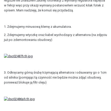
Nigdzie nie znalazłem żadnej fotorelacji z wymiany regulatora napięcia
w felicji więc przy okazji wymiany postanowiłem wrzucić kilak fotek z
opisem. Mam nadzieję, że komuś się przydadzą.
1. Zdejmujemy minusową klemę z akumulatora.
2. Zdejmujemy wtyczkę oraz kabel wychodzący z alternatora (na zdjęciu
już po zdemontowaniu obudowy)
3. Odkręcamy górną śrubę trzymającą alternatora i odsuwamy go o 1cm
od silnika (pomijając tą czynność nie będzie można zdjąć obudowy,
ponieważ blokuje ją filtr oleju)