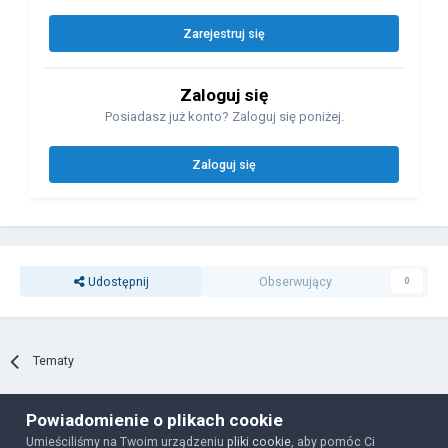
Zarejestruj się
Zaloguj się
Posiadasz już konto? Zaloguj się poniżej.
Zaloguj się
Udostępnij
Obserwujący
0
Tematy
Powiadomienie o plikach cookie
Polityka prywatności
Ciasteczka
Umieściliśmy na Twoim urządzeniu
pliki cookie
, aby pomóc Ci
Powered by Invision Community