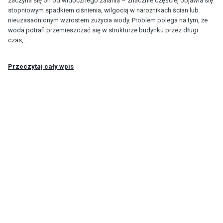
zaczyna się on od widocznego zalania – znacznie częściej objawia się
stopniowym spadkiem ciśnienia, wilgocią w narożnikach ścian lub
nieuzasadnionym wzrostem zużycia wody. Problem polega na tym, że
woda potrafi przemieszczać się w strukturze budynku przez długi
czas,...
Przeczytaj cały wpis