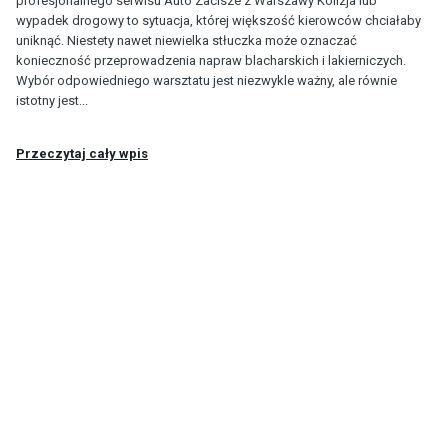
profesjonalnego serwisu Auto Zacisze z Warszawy Kolizja lub
wypadek drogowy to sytuacja, której większość kierowców chciałaby
uniknąć. Niestety nawet niewielka stłuczka może oznaczać
konieczność przeprowadzenia napraw blacharskich i lakierniczych.
Wybór odpowiedniego warsztatu jest niezwykle ważny, ale równie
istotny jest...
Przeczytaj cały wpis