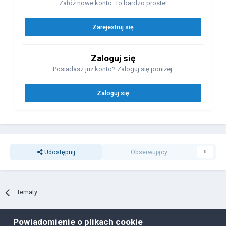
Załóż nowe konto. To bardzo proste!
Zarejestruj się
Zaloguj się
Posiadasz już konto? Zaloguj się poniżej.
Zaloguj się
Udostępnij
Obserwujący
0
Tematy
Powiadomienie o plikach cookie
Polityka prywatności
Ciasteczka