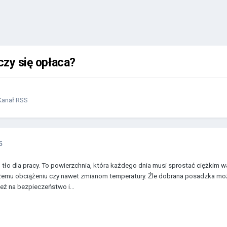
czy się opłaca?
 Kanał RSS
5
o tło dla pracy. To powierzchnia, która każdego dnia musi sprostać ciężki
emu obciążeniu czy nawet zmianom temperatury. Źle dobrana posadzka może 
też na bezpieczeństwo i...