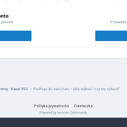
onto
 proste!
Posiadasz
łównej - Kanał RSS
Podłoga do warsztatu – jaką wybrać i czy się opłaca?
Polityka prywatności
Ciasteczka
Powered by Invision Community