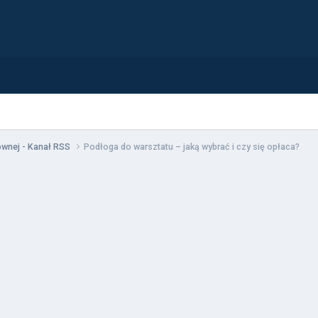
łównej - Kanał RSS
Podłoga do warsztatu – jaką wybrać i czy się opłaca?