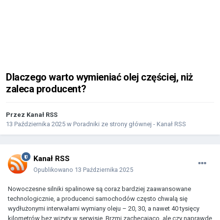
Dlaczego warto wymieniać olej częściej, niż
zaleca producent?
Przez
Kanał RSS
13 Października 2025
w
Poradniki ze strony głównej - Kanał RSS
Kanał RSS
Opublikowano
13 Października 2025
Nowoczesne silniki spalinowe są coraz bardziej zaawansowane
technologicznie, a producenci samochodów często chwalą się
wydłużonymi interwałami wymiany oleju – 20, 30, a nawet 40 tysięcy
kilometrów bez wizyty w serwisie. Brzmi zachęcająco, ale czy naprawdę