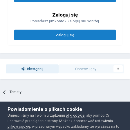
Zaloguj się
Posiadasz już konto? Zaloguj się poniżej.
Zaloguj się
Udostępnij
Obserwujący
0
Tematy
Powiadomienie o plikach cookie
Polityka prywatności
Ciasteczka
Umieściliśmy na Twoim urządzeniu
pliki cookie
, aby pomóc Ci
Powered by Invision Community
usprawnić przeglądanie strony. Możesz
dostosować ustawienia
plików cookie
, w przeciwnym wypadku zakładamy, że wyrażasz na to