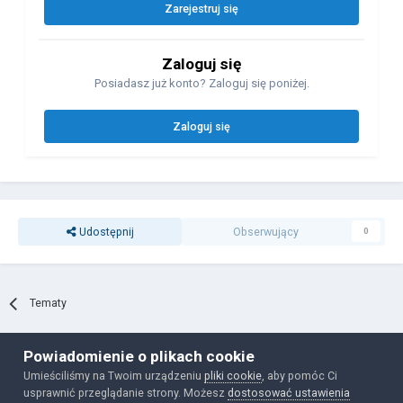
Zarejestruj się
Zaloguj się
Posiadasz już konto? Zaloguj się poniżej.
Zaloguj się
Udostępnij
Obserwujący
0
Tematy
Powiadomienie o plikach cookie
Polityka prywatności
Ciasteczka
Umieściliśmy na Twoim urządzeniu
pliki cookie
, aby pomóc Ci
Powered by Invision Community
usprawnić przeglądanie strony. Możesz
dostosować ustawienia