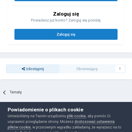
Zaloguj się
Posiadasz już konto? Zaloguj się poniżej.
Zaloguj się
Udostępnij
Obserwujący
0
Tematy
Powiadomienie o plikach cookie
Polityka prywatności
Ciasteczka
Umieściliśmy na Twoim urządzeniu
pliki cookie
, aby pomóc Ci
Powered by Invision Community
usprawnić przeglądanie strony. Możesz
dostosować ustawienia
plików cookie
, w przeciwnym wypadku zakładamy, że wyrażasz na to