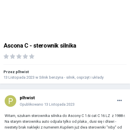
Ascona C - sterownik silnika
Przez
plhwist
13 Listopada 2023
w
Silnik benzyna - silnik, osprzęt i układy
plhwist
Opublikowano
13 Listopada 2023
Witam, szukam sterownika silnika do Ascony C 1.6i cat C 16 LZ z 1988 r.
Na starym sterowniku auto odpala tylko od plaka , dusi się i dławi -
niestety brak naklejki z numerem.Kupilem już dwa sterowniki "niby" od