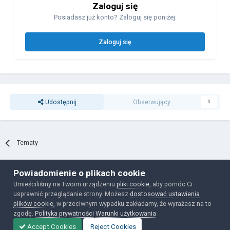
Zaloguj się
Posiadasz już konto? Zaloguj się poniżej.
Zaloguj się
Udostępnij
Obserwujący
0
Tematy
Powiadomienie o plikach cookie
Polityka prywatności
Ciasteczka
Umieściliśmy na Twoim urządzeniu
pliki cookie
, aby pomóc Ci
Powered by Invision Community
usprawnić przeglądanie strony. Możesz
dostosować ustawienia
plików cookie
, w przeciwnym wypadku zakładamy, że wyrażasz na to
zgodę.
Polityka prywatności
Warunki użytkowania
Accept Cookies
Reject Cookies