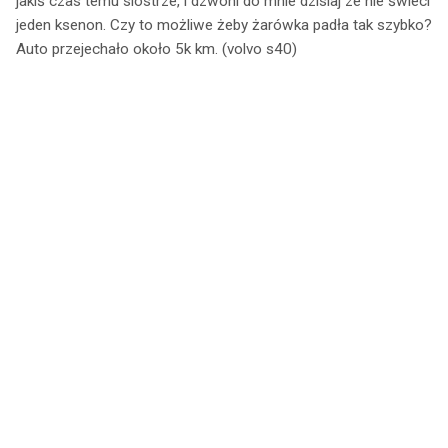
jakiś czas temu siostrze, i dzwoni do mnie dzisiaj ze nie świeci
jeden ksenon. Czy to możliwe żeby żarówka padła tak szybko?
Auto przejechało około 5k km. (volvo s40)