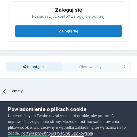
Zaloguj się
Posiadasz już konto? Zaloguj się poniżej.
Zaloguj się
Udostępnij
Obserwujący
0
Tematy
Powiadomienie o plikach cookie
Polityka prywatności
Ciasteczka
Umieściliśmy na Twoim urządzeniu
pliki cookie
, aby pomóc Ci
Powered by Invision Community
usprawnić przeglądanie strony. Możesz
dostosować ustawienia
plików cookie
, w przeciwnym wypadku zakładamy, że wyrażasz na to
zgodę.
Polityka prywatności
Warunki użytkowania